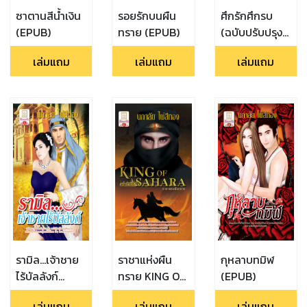
ซาตานสีน้ำเงิน
รอยรักบนผืน
ศึกรักศึกรบ
(EPUB)
ทราย (EPUB)
(ฉบับปรับปรุง
ใหม่) (EPUB)
เล่มแถม
เล่มแถม
เล่มแถม
รามิล...เจ้าชาย
ราชาแห่งผืน
กุหลาบทมิฬ
ไร้บัลลังก์
ทราย KING OF
(EPUB)
(EPUB)
SAHARA
เล่มแถม
เล่มแถม
เล่มแถม