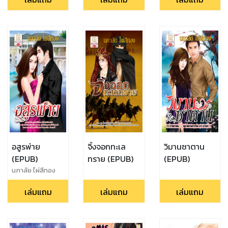
(EPUB)
อสูรพ่าย
จิ้งจอกทะเล
วิมานซาตาน
(EPUB)
ทราย (EPUB)
(EPUB)
นภาลัย ไผ่สีทอง
เล่มแถม
เล่มแถม
เล่มแถม