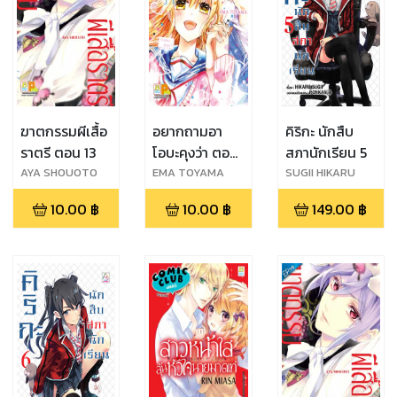
ฆาตกรรมผีเสื้อ
อยากถามอา
คิริกะ นักสืบ
ราตรี ตอน 13
โอบะคุงว่า ตอน
สภานักเรียน 5
32
AYA SHOUOTO
EMA TOYAMA
SUGII HIKARU
10.00
฿
10.00
฿
149.00
฿