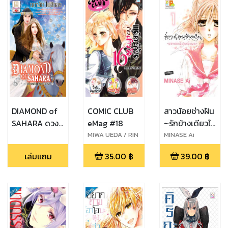
DIAMOND of
COMIC CLUB
สาวน้อยช่างฝัน
SAHARA ดวง
eMag #18
~รักข้างเดียวใน
หทัยแห่งซาฮา
ชุดเครื่องแบบ~
MIWA UEDA / RIN
MINASE Ai
MIASA / SAKI
ร่า (EPUB)
1
เล่มแถม
35.00
฿
39.00
฿
HARUKI /
PEDORO
TORIUMI