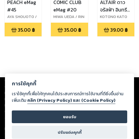
PEACH eMag
COMIC CLUB
ALTAIR ดาว
#45
eMag #20
จรัสฟ้า อินทรี
ถลาลม 16
AYA SHOUOTO /
MIWA UEDA / RIN
KOTONO KATO
ANASHIN /
MIASA / SAKI
35.00
฿
35.00
฿
39.00
฿
AMMITSU / EMA
HARUKI /
TOYAMA
PEDORO
TORIUMI
Copyright ©
2026
Storylog Co., Ltd. - สตอรี่ล็อกขอสงวนสิทธิ์ไม่รับผิดชอบ
การใช้คุกกี้
ต่อผลงานหรือเนื้อหาใดที่อัปโหลดผ่านเว็บไซต์และปรากฏว่าละเมิดสิทธิใน
ทรัพย์สินทางปัญญาของบุคคลอื่นหรือขัดต่อกฎหมายและศีลธรรม ดังนั้น ผู้อ่าน
เราใช้คุกกี้เพื่อให้ทุกคนได้ประสบการณ์การใช้งานที่ดียิ่งขึ้นอ่าน
ทุกท่านโปรดใช้วิจารณญาณในการกลั่นกรองด้วยตนเอง และหากท่านพบว่าส่วน
เพิ่มเติม
คลิก (Privacy Policy) และ (Cookie Policy)
หนึ่งส่วนใดขัดต่อกฎหมายและศีลธรรม กรุณาแจ้งมายังบริษัท เพื่อทีมงานจะได้
ดำเนินการในทันที ทั้งนี้ ทางสตอรี่ล็อกขอสงวนลิขสิทธิ์ตามพระราชบัญญัติ
ยอมรับ
ลิขสิทธิ์ พ.ศ. 2537 (ฉบับล่าสุด)
For support: member@ookbee.com
ปรับแต่งคุกกี้
Version
1.3.17