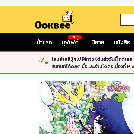
มาใหม่
หน้าแรก
บุฟเฟต์
นิยาย
หนังสือ
โอนย้ายอีบุ๊กไป Pinto ได้แล้ววันนี้ กดเลย
รับทันทีโค้ดลด ซื้อและอ่านได้ต่อเนื่องที่ Pi