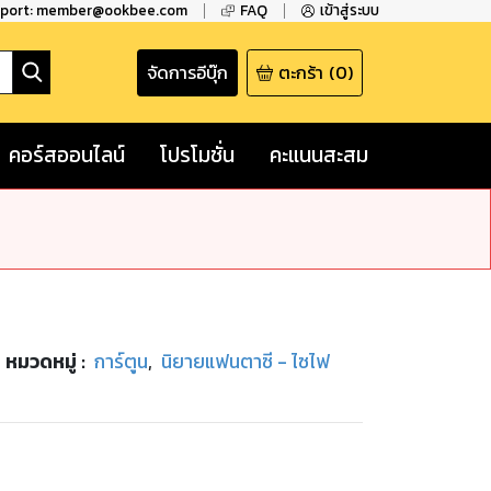
pport: member@ookbee.com
FAQ
เข้าสู่ระบบ
จัดการอีบุ๊ก
ตะกร้า
(
0
)
คอร์สออนไลน์
โปรโมชั่น
คะแนนสะสม
หมวดหมู่
:
การ์ตูน
,
นิยายแฟนตาซี - ไซไฟ