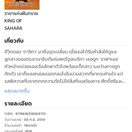
ราชาแห่งผืนทราย
KING OF
SAHARA
เกี่ยวกับ
ชีวิตของ 'ดาริกา' มาถึงจุดเปลี่ยน เมื่อเธอได้รับคำสั่งให้ดูแล
ลูกสาวของประธานาธิบดีแห่งสหรัฐอเมริกา เธอถูก 'ราฟาเอล'
หัวหน้าหน่วยแองเจิ้ลลักพาตัวไปพร้อมเด็กสาว ระหว่างการถูก
กักตัว เขาก็หลอกล่อเธอตกลงไปในบ่วงสวาทที่ยากจะห้ามใจ แต่
รสพิศวาสที่ปราศจากความรักไม่ใช่สิ่งที่เธอต้องการ ศักดิ์ศรีและ
ทิฐิที่ค้ำคอทำให้หญิงสาวหนีและให้เวลาช่วยเยียวยาความผิด
แสดงมากขึ้น
พลาดของตัวเอง แล้วเขาก็กลับมาหาเธออีกครั้งเพื่อพิสูจน์ว่า
รายละเอียด
อุบัติเหตุครั้งนั้นเกิดจาก 'ความรัก’ ไม่ใช่ ‘ความใคร่’ เพียงอย่าง
เดียว
ISBN :
9786160906970
วันวางขาย
:
05 ก.ย. 2014
จำนวนหน้า
:
194
หน้า
ประเภทไฟล์
:
PDF