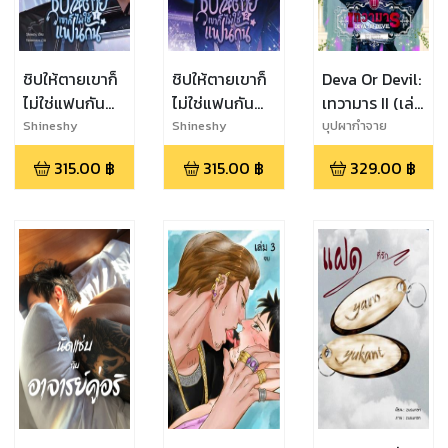
ชิปให้ตายเขาก็
ชิปให้ตายเขาก็
Deva Or Devil:
ไม่ใช่แฟนกัน
ไม่ใช่แฟนกัน
เทวามาร II (เล่ม
เล่ม 1
เล่ม 2 (เล่มจบ)
2)
Shineshy
Shineshy
บุปผากำจาย
315.00
฿
315.00
฿
329.00
฿