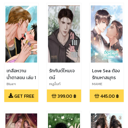
เกลือหวาน
รักกันต์ไหมเจ
Love Sea ต้อง
น้ำตาลขม เล่ม 1
ตน์
รักมหาสมุทร
Blueฯ
หมูมิ้นท์
MAME
GET FREE
399.00
฿
445.00
฿