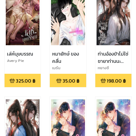
เล่ห์บุษบรรณ
หมายักษ์ ของ
ท่านอ๋องข้าไม่ใช่
คลื่น
ชายาท่านนะ
Avery Pie
เล่ม 2 (เล่มจบ)
เมรัน
หยางซี
325.00
฿
35.00
฿
198.00
฿