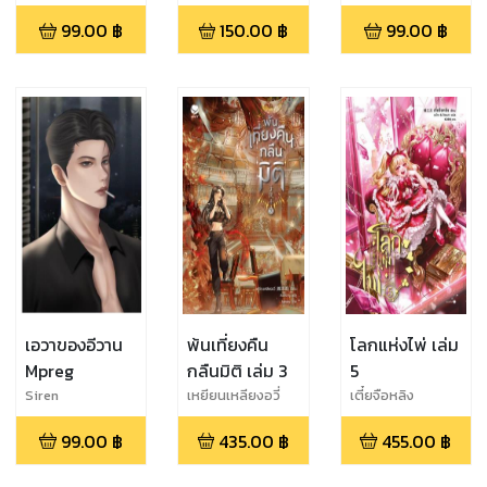
99.00
฿
150.00
฿
99.00
฿
เอวาของอีวาน
พ้นเที่ยงคืน
โลกแห่งไพ่ เล่ม
Mpreg
กลืนมิติ เล่ม 3
5
Siren
เหยียนเหลียงอวี่
เตี๋ยจือหลิง
99.00
฿
435.00
฿
455.00
฿