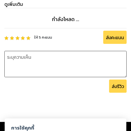
ดูเพิ่มเติม
กำลังโหลด ...
ส่งคะแนน
ให้
5
คะแนน
ส่งรีวิว
Copyright ©
2026
Storylog Co., Ltd. - สตอรี่ล็อกขอสงวนสิทธิ์ไม่รับผิดชอบ
การใช้คุกกี้
ต่อผลงานหรือเนื้อหาใดที่อัปโหลดผ่านเว็บไซต์และปรากฏว่าละเมิดสิทธิใน