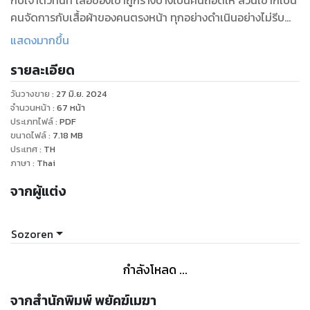
กับเจ้าตัวทันที เสื้อของเขาถูกร่างบางเป็นคนถอดให้ ส่วนเขาก็เป็น
คนจัดการกับเสื้อผ้าของคนตรงหน้า ทุกอย่างดำเนินอย่างไม่รีบ
ร้อนนัก ราวกับว่าค่ำคืนนี้ยังอีกยาวนาน
แสดงมากขึ้น
รายละเอียด
“นายคืนนี้ทำให้เราลืมความเจ็บปวดจากผู้หญิงเลวๆ คนนั้นจะได้
ไหม?”
วันวางขาย
:
27 มิ.ย. 2024
จำนวนหน้า
:
67
หน้า
“ได้สิ ฉันจะทำให้คืนนี้ นายมีความสุขที่สุดรับรอง”
ประเภทไฟล์
:
PDF
ขนาดไฟล์
:
7.18
MB
ประเทศ
:
TH
สิ้นคำพูดซานมอบจูบให้เกลอีกครั้ง มันร้อนแรงกว่าเมื่อตะกี้นี้เสีย
ภาษา
:
Thai
อีก จนร่างบางเคลิ้มตามรสสัมผัสที่ได้รับ สองมือของร่างหนาเริ่มที่
จากผู้แต่ง
จะหยอกเย้ากับยอดอกอย่างเบามือ ปากของเขาไล่ลงมายังซอกคอ
ระหง กลิ่นกายของเกลช่างยั่วยวนชายหนุ่มมากขึ้น เขาไม่เคยคิด
มาก่อนเลยว่าจะมีผู้ชายคนใดทำให้คลั่งไคล้ได้ขนาดนี้
Sozoren
กำลังโหลด ...
จากสำนักพิมพ์ พยัคฆ์เมฆา