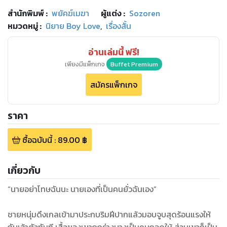
สำนักพิมพ์
:
พยัคฆ์เมฆา
ผู้แต่ง :
Sozoren
หมวดหมู่
:
นิยาย Boy Love
,
เรื่องสั้น
อ่านเล่มนี้ ฟรี!
เพียงมีแพ็กเกจ
Buffet Premium
สมัครแพ็กเกจ
ราคา
ซื้อฉบับนี้
:
89.00
฿
เกี่ยวกับ
“นายอย่าโทษฉันนะ นายเองที่เป็นคนยั่วฉันเอง”
ชายหนุ่มดึงเกลเข้ามาประกบริมฝีปากแล้วมอบจูบสุดร้อนแรงให้