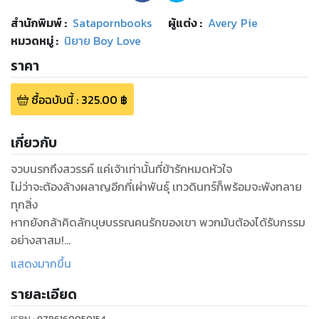
สำนักพิมพ์
:
Satapornbooks
ผู้แต่ง :
Avery Pie
หมวดหมู่
:
นิยาย Boy Love
ราคา
ซื้อฉบับนี้
:
325.00
฿
เกี่ยวกับ
จวบนรกถึงสวรรค์ แค่เจ้าเท่านั้นที่ข้ารักหมดหัวใจ
ไม่ว่าจะต้องล้างผลาญอีกกี่เผ่าพันธุ์ เทวดินทร์ก็พร้อมจะพังทลาย
ทุกสิ่ง
หากยังกล้าคิดลักบุษบรรณคนรักของเขา พวกมันต้องได้รับกรรม
อย่างสาสม!
ทว่าเพลิงผลาญในครานั้นกลับกลายเป็นต้นเหตุให้ทั้งสองต้อง
แสดงมากขึ้น
พลัดพราก
รายละเอียด
จวบนับพันปี...ที่ต้องไกลห่าง แม้เพียงเส้นเกศาสักเส้นก็ไม่อาจพบ
เทวดินทร์จึงจำต้องทำทุกวิถีทางเพื่อให้ได้คนรักกลับสู่อ้อมอก
ISBN :
9786160050154