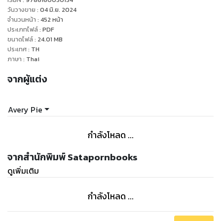
ต่อให้มันเป็นแผนการที่เลวร้ายในสายตาใครต่อใคร
วันวางขาย
:
04 มิ.ย. 2024
เขาก็สนใจเพียงนำพาคนรักกลับคืนกรงทองแลเคียงข้างกายทุก
จำนวนหน้า
:
452
หน้า
ประเภทไฟล์
:
PDF
คืนวัน
ขนาดไฟล์
:
24.01
MB
กลับมาสู่ตำแหน่งที่คู่ควร...ในฐานะชายาแห่งราชาสวรรค์
ประเทศ
:
TH
หาใช่แม่นายที่คอยดูแลสายเลือดอัปมงคลแลเหล่านายโลมที่สรวง
ภาษา
:
Thai
บุษบรรณไม่!
จากผู้แต่ง
Hashtag : #เล่ห์บุษบรรณ
Avery Pie
━━━━━━━━━━━━━━
“หากเปรียบความรู้สึกรักเป็นดั่งเม็ดทรายที่ไม่อาจนับ ความเจ็บช้ำ
กำลังโหลด ...
จากรักที่มีต่อท่าน มันก็คงเทียบเท่ามหาสมุทรที่กลืนกินผืนเม็ด
ทราย”
จากสำนักพิมพ์ Satapornbooks
ดูเพิ่มเติม
กำลังโหลด ...