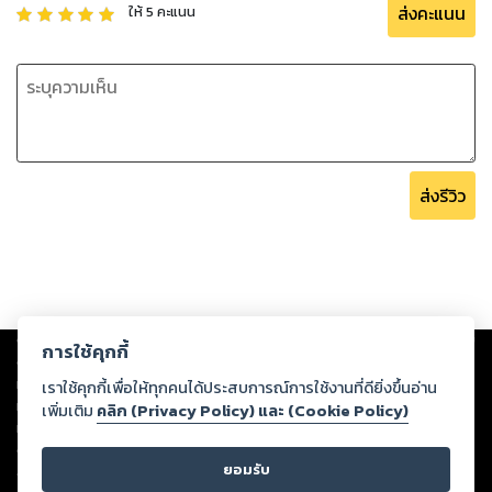
ส่งคะแนน
ให้
5
คะแนน
ส่งรีวิว
Copyright ©
2026
Storylog Co., Ltd. - สตอรี่ล็อกขอสงวนสิทธิ์ไม่รับผิดชอบ
การใช้คุกกี้
ต่อผลงานหรือเนื้อหาใดที่อัปโหลดผ่านเว็บไซต์และปรากฏว่าละเมิดสิทธิใน
ทรัพย์สินทางปัญญาของบุคคลอื่นหรือขัดต่อกฎหมายและศีลธรรม ดังนั้น ผู้อ่าน
เราใช้คุกกี้เพื่อให้ทุกคนได้ประสบการณ์การใช้งานที่ดียิ่งขึ้นอ่าน
ทุกท่านโปรดใช้วิจารณญาณในการกลั่นกรองด้วยตนเอง และหากท่านพบว่าส่วน
เพิ่มเติม
คลิก (Privacy Policy) และ (Cookie Policy)
หนึ่งส่วนใดขัดต่อกฎหมายและศีลธรรม กรุณาแจ้งมายังบริษัท เพื่อทีมงานจะได้
ดำเนินการในทันที ทั้งนี้ ทางสตอรี่ล็อกขอสงวนลิขสิทธิ์ตามพระราชบัญญัติ
ยอมรับ
ลิขสิทธิ์ พ.ศ. 2537 (ฉบับล่าสุด)