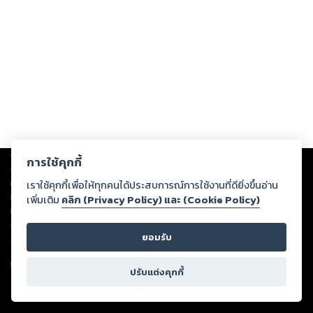
Copyright ©
2026
Storylog Co., Ltd. - สตอรี่ล็อกขอสงวนสิทธิ์ไม่รับผิดชอบ
การใช้คุกกี้
ต่อผลงานหรือเนื้อหาใดที่อัปโหลดผ่านเว็บไซต์และปรากฏว่าละเมิดสิทธิใน
ทรัพย์สินทางปัญญาของบุคคลอื่นหรือขัดต่อกฎหมายและศีลธรรม ดังนั้น ผู้อ่าน
เราใช้คุกกี้เพื่อให้ทุกคนได้ประสบการณ์การใช้งานที่ดียิ่งขึ้นอ่าน
ทุกท่านโปรดใช้วิจารณญาณในการกลั่นกรองด้วยตนเอง และหากท่านพบว่าส่วน
เพิ่มเติม
คลิก (Privacy Policy) และ (Cookie Policy)
หนึ่งส่วนใดขัดต่อกฎหมายและศีลธรรม กรุณาแจ้งมายังบริษัท เพื่อทีมงานจะได้
ดำเนินการในทันที ทั้งนี้ ทางสตอรี่ล็อกขอสงวนลิขสิทธิ์ตามพระราชบัญญัติ
ยอมรับ
ลิขสิทธิ์ พ.ศ. 2537 (ฉบับล่าสุด)
For support: member@ookbee.com
ปรับแต่งคุกกี้
Version
1.3.17