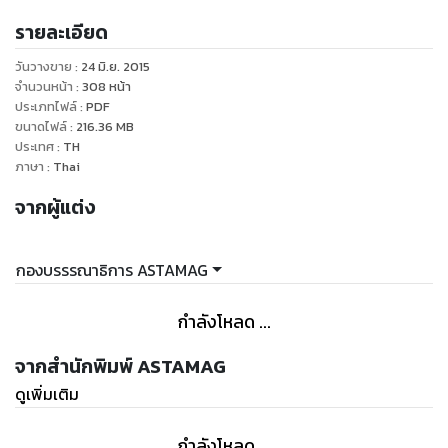
High, The Greatest Love, Bread Love and Dreams (หรือ
รายละเอียด
Baker King Kim Tak Gu), Heartstring, Shining Inheritance
(หรือ Billion Legacy), Oh! My Lady , Iris ,Jajongwon,Marry
วันวางขาย
:
24 มิ.ย. 2015
Me, Mary!,My Princess ,Can You Hear My Heart?, 49 Days,
จำนวนหน้า
:
308
หน้า
Lie to Me ,The Greatest Love ,City Hunter ,Miss Ripley และ
ประเภทไฟล์
:
PDF
ขนาดไฟล์
:
216.36
MB
อีกมากมายทั้งบทความพิเศษ“เทคนิคซีรีส์พีเรียดของเกาหลีปี
ประเทศ
:
TH
2010” และบทความพิเศษเบื้องหลังซีรีส์ดัง You’re Beautiful ที่
ภาษา
:
Thai
ฮิตมากมายในบ้านเรา
จากผู้แต่ง
กองบรรรณาธิการ ASTAMAG
กำลังโหลด ...
จากสำนักพิมพ์ ASTAMAG
ดูเพิ่มเติม
กำลังโหลด ...