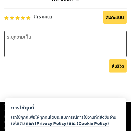
ส่งคะแนน
ให้
5
คะแนน
ส่งรีวิว
Copyright ©
2026
Storylog Co., Ltd. - สตอรี่ล็อกขอสงวนสิทธิ์ไม่รับผิดชอบ
การใช้คุกกี้
ต่อผลงานหรือเนื้อหาใดที่อัปโหลดผ่านเว็บไซต์และปรากฏว่าละเมิดสิทธิใน
ทรัพย์สินทางปัญญาของบุคคลอื่นหรือขัดต่อกฎหมายและศีลธรรม ดังนั้น ผู้อ่าน
เราใช้คุกกี้เพื่อให้ทุกคนได้ประสบการณ์การใช้งานที่ดียิ่งขึ้นอ่าน
ทุกท่านโปรดใช้วิจารณญาณในการกลั่นกรองด้วยตนเอง และหากท่านพบว่าส่วน
เพิ่มเติม
คลิก (Privacy Policy) และ (Cookie Policy)
หนึ่งส่วนใดขัดต่อกฎหมายและศีลธรรม กรุณาแจ้งมายังบริษัท เพื่อทีมงานจะได้