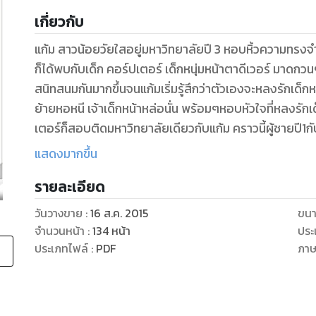
เกี่ยวกับ
แก้ม สาวน้อยวัยใสอยู่มหาวิทยาลัยปี 3 หอบหิ้วความทรงจำอ
ก็ได้พบกับเด็ก คอร์ปเตอร์ เด็กหนุ่มหน้าตาดีเวอร์ มาดก
สนิทสนมกันมากขึ้นจนแก้มเริ่มรู้สึกว่าตัวเองจะหลงรักเด็กหน
ย้ายหอหนี เจ้าเด็กหน้าหล่อนั่น พร้อมๆหอบหัวใจที่หลงรักเ
เตอร์ก็สอบติดมหาวิทยาลัยเดียวกับแก้ม คราวนี้ผู้ชายปี1กั
ต้องติดตาม
แสดงมากขึ้น
รายละเอียด
วันวางขาย
:
16 ส.ค. 2015
ขนา
จำนวนหน้า
:
134
หน้า
ประ
ประเภทไฟล์
:
PDF
ภา