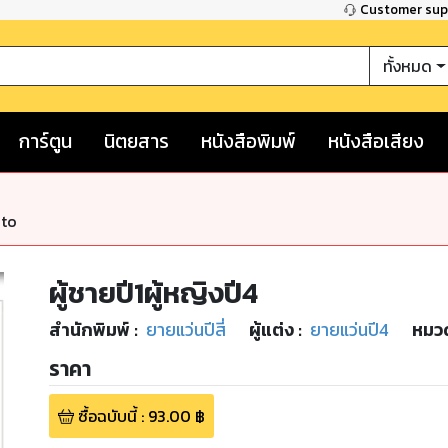
Customer su
ทั้งหมด
การ์ตูน
นิตยสาร
หนังสือพิมพ์
หนังสือเสียง
nto
ผู้ชายปี1ผู้หญิงปี4
สำนักพิมพ์
:
ยายแว่นปีสี่
ผู้แต่ง :
ยายแว่นปี4
หมวด
ราคา
ซื้อฉบับนี้
:
93.00
฿