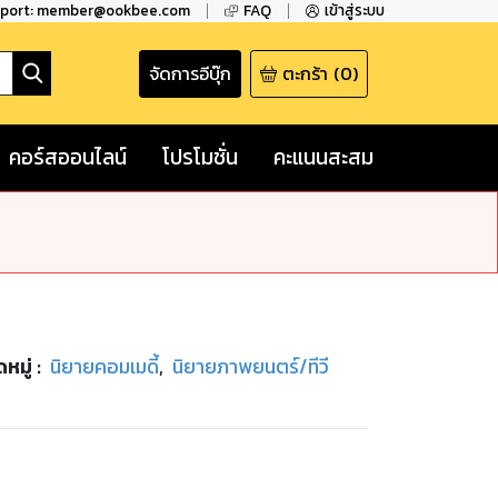
pport: member@ookbee.com
FAQ
เข้าสู่ระบบ
จัดการอีบุ๊ก
ตะกร้า
(
0
)
คอร์สออนไลน์
โปรโมชั่น
คะแนนสะสม
หมู่
:
นิยายคอมเมดี้
,
นิยายภาพยนตร์/ทีวี