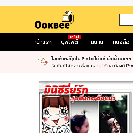
มาใหม่
หน้าแรก
บุฟเฟต์
นิยาย
หนังสือ
โอนย้ายอีบุ๊กไป Pinto ได้แล้ววันนี้ กดเลย
รับทันทีโค้ดลด ซื้อและอ่านได้ต่อเนื่องที่ Pi