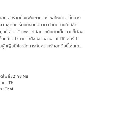
ันเลวร้ายกับแฟนเก่ามาเช่าหอใหม่ แต่ ที่นี่นาง
วนๆ ในชุดนักเรียนมัธยมปลาย ด้วยความใกล้ชิด
ุ่มนีั่เสียแล้ว เพราะไม่อยากกินตับเด็ก นางก็ต้อง
ด็กหนีไปด้วย แต่อนิจจัง เวลาผ่านไป1ปี คอร์ป
บผู้หญิงปี4จะจัดการกับความรักสุดติ่งนี้เช่นใด
ดไฟล์
:
21.93
MB
เทศ
:
TH
ษา
:
Thai