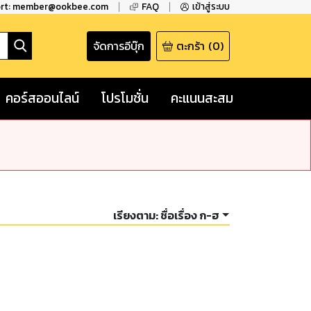
ort: member@ookbee.com
FAQ
เข้าสู่ระบบ
จัดการอีบุ๊ก
ตะกร้า
(
0
)
คอร์สออนไลน์
โปรโมชั่น
คะแนนสะสม
เรียงตาม:
ชื่อเรื่อง ก-ฮ