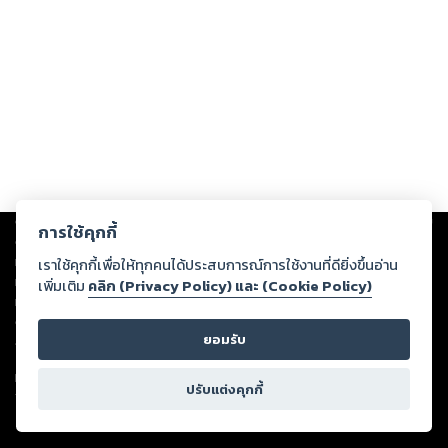
Copyright ©
2026
Storylog Co., Ltd. - สตอรี่ล็อกขอสงวนสิทธิ์ไม่รับผิดชอบ
การใช้คุกกี้
ต่อผลงานหรือเนื้อหาใดที่อัปโหลดผ่านเว็บไซต์และปรากฏว่าละเมิดสิทธิใน
ทรัพย์สินทางปัญญาของบุคคลอื่นหรือขัดต่อกฎหมายและศีลธรรม ดังนั้น ผู้อ่าน
เราใช้คุกกี้เพื่อให้ทุกคนได้ประสบการณ์การใช้งานที่ดียิ่งขึ้นอ่าน
ทุกท่านโปรดใช้วิจารณญาณในการกลั่นกรองด้วยตนเอง และหากท่านพบว่าส่วน
เพิ่มเติม
คลิก (Privacy Policy) และ (Cookie Policy)
หนึ่งส่วนใดขัดต่อกฎหมายและศีลธรรม กรุณาแจ้งมายังบริษัท เพื่อทีมงานจะได้
ดำเนินการในทันที ทั้งนี้ ทางสตอรี่ล็อกขอสงวนลิขสิทธิ์ตามพระราชบัญญัติ
ยอมรับ
ลิขสิทธิ์ พ.ศ. 2537 (ฉบับล่าสุด)
For support: member@ookbee.com
ปรับแต่งคุกกี้
Version
1.3.17