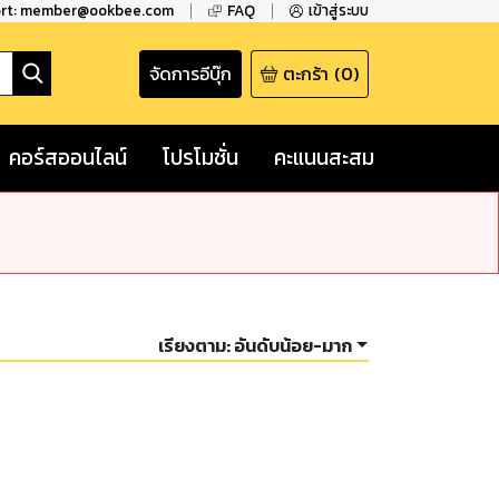
ort: member@ookbee.com
FAQ
เข้าสู่ระบบ
จัดการอีบุ๊ก
ตะกร้า
(
0
)
คอร์สออนไลน์
โปรโมชั่น
คะแนนสะสม
เรียงตาม:
อันดับน้อย-มาก