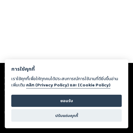
Copyright ©
2026
Storylog Co., Ltd. - สตอรี่ล็อกขอสงวนสิทธิ์ไม่รับผิดชอบ
การใช้คุกกี้
ต่อผลงานหรือเนื้อหาใดที่อัปโหลดผ่านเว็บไซต์และปรากฏว่าละเมิดสิทธิใน
ทรัพย์สินทางปัญญาของบุคคลอื่นหรือขัดต่อกฎหมายและศีลธรรม ดังนั้น ผู้อ่าน
เราใช้คุกกี้เพื่อให้ทุกคนได้ประสบการณ์การใช้งานที่ดียิ่งขึ้นอ่าน
ทุกท่านโปรดใช้วิจารณญาณในการกลั่นกรองด้วยตนเอง และหากท่านพบว่าส่วน
เพิ่มเติม
คลิก (Privacy Policy) และ (Cookie Policy)
หนึ่งส่วนใดขัดต่อกฎหมายและศีลธรรม กรุณาแจ้งมายังบริษัท เพื่อทีมงานจะได้
ดำเนินการในทันที ทั้งนี้ ทางสตอรี่ล็อกขอสงวนลิขสิทธิ์ตามพระราชบัญญัติ
ยอมรับ
ลิขสิทธิ์ พ.ศ. 2537 (ฉบับล่าสุด)
For support: member@ookbee.com
ปรับแต่งคุกกี้
Version
1.3.17