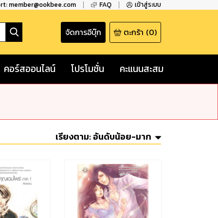
ort: member@ookbee.com
FAQ
เข้าสู่ระบบ
จัดการอีบุ๊ก
ตะกร้า
(
0
)
คอร์สออนไลน์
โปรโมชั่น
คะแนนสะสม
เรียงตาม:
อันดับน้อย-มาก