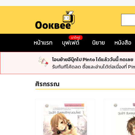
มาใหม่
หน้าแรก
บุฟเฟต์
นิยาย
หนังสือ
โอนย้ายอีบุ๊กไป Pinto ได้แล้ววันนี้ กดเลย
รับทันทีโค้ดลด ซื้อและอ่านได้ต่อเนื่องที่ Pi
ศิรกรรณ