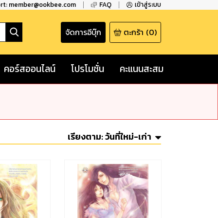
ort: member@ookbee.com
FAQ
เข้าสู่ระบบ
จัดการอีบุ๊ก
ตะกร้า
(
0
)
คอร์สออนไลน์
โปรโมชั่น
คะแนนสะสม
เรียงตาม:
วันที่ใหม่-เก่า