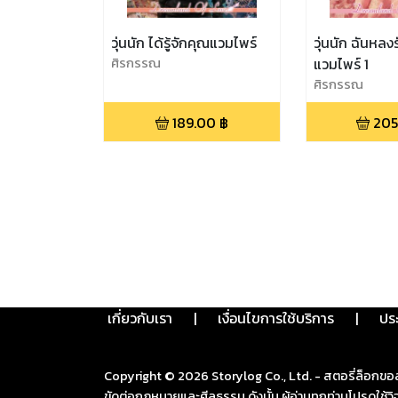
วุ่นนัก ได้รู้จักคุณแวมไพร์
วุ่นนัก ฉันหลง
ศิรกรรณ
แวมไพร์ 1
ศิรกรรณ
189.00
฿
205
เกี่ยวกับเรา
|
เงื่อนไขการใช้บริการ
|
ปร
Copyright ©
2026
Storylog Co., Ltd. - สตอรี่ล็อกขอ
ขัดต่อกฎหมายและศีลธรรม ดังนั้น ผู้อ่านทุกท่านโปรดใ