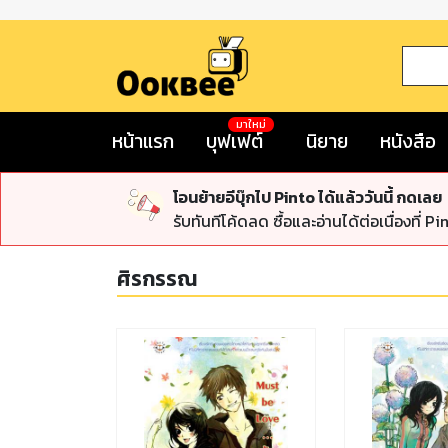
มาใหม่
หน้าแรก
บุฟเฟต์
นิยาย
หนังสือ
โอนย้ายอีบุ๊กไป Pinto ได้แล้ววันนี้ กดเลย
รับทันทีโค้ดลด ซื้อและอ่านได้ต่อเนื่องที่ Pi
ศิรกรรณ