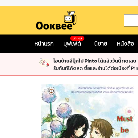
มาใหม่
หน้าแรก
บุฟเฟต์
นิยาย
หนังสือ
โอนย้ายอีบุ๊กไป Pinto ได้แล้ววันนี้ กดเลย
รับทันทีโค้ดลด ซื้อและอ่านได้ต่อเนื่องที่ Pi