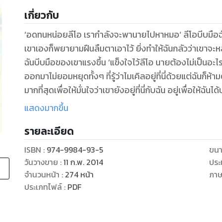
เกี่ยวกับ
‘อดทนหน่อยลีโอ เรากำลังจะพานายไปหาหมอ’ ลีโอบีบมือฉัน
เขาเองก็พยายามฝืนลืมตาเอาไว้ ยิ่งทำให้ฉันกลัวว่าเขาจะหล
ฉันบีบมือของเขาแรงขึ้น ‘แข็งใจไว้ลีโอ นายต้องไม่เป็นอะไร
ออกมาไม่ยอมหยุดทั้งๆ ที่รู้ว่าไมเคิลอยู่ที่นี่ด้วยแต่ฉันก็ห
มากที่สุดเพื่อให้มั่นใจว่าเขายังอยู่ที่นี่กับฉัน อยู่เพื่อให้
ฉันเชื่อในสิ่งที่เขาพูด พระเจ้า...อย่าพรากเขาไปจากฉันตอนนี
แสดงมากขึ้น
รายละเอียด
ISBN :
974-9984-93-5
ขนา
วันวางขาย
:
11 ก.พ. 2014
ประ
จำนวนหน้า
:
274
หน้า
ภา
ประเภทไฟล์
:
PDF