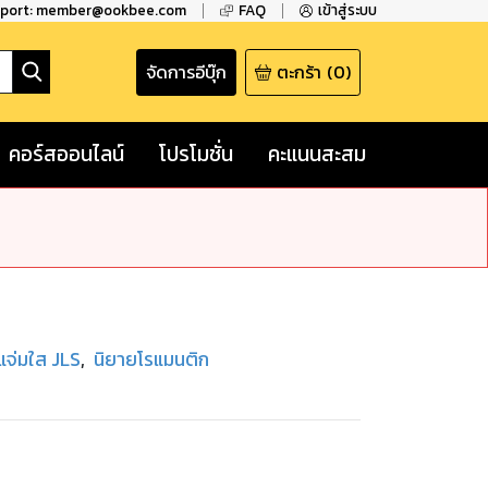
pport: member@ookbee.com
FAQ
เข้าสู่ระบบ
จัดการอีบุ๊ก
ตะกร้า
(
0
)
คอร์สออนไลน์
โปรโมชั่น
คะแนนสะสม
แจ่มใส JLS
,
นิยายโรแมนติก