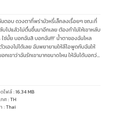
ตอบ ดวงตาที่พร่ามัวหรี่เล็กลงเรื่อยๆ ขณะที่
ับไปแล้วไม่ตื่นขึ้นมาอีกเลย ต้องทำไม่ให้เขาหลับ
 ใช่มั้ย บอกฉันสิ บอกฉัน!!!’ น้ำตาของฉันไหล
้ามตัวเองไม่ได้เลย ฉันพยายามให้ลีโอพูดกับฉันให้
ฉันได้บอกเขาว่าฉันรักเขามากขนาดไหน ให้ฉันได้บอกว่า
้เลย...ได้โปรด...
ดไฟล์
:
16.34
MB
เทศ
:
TH
ษา
:
Thai