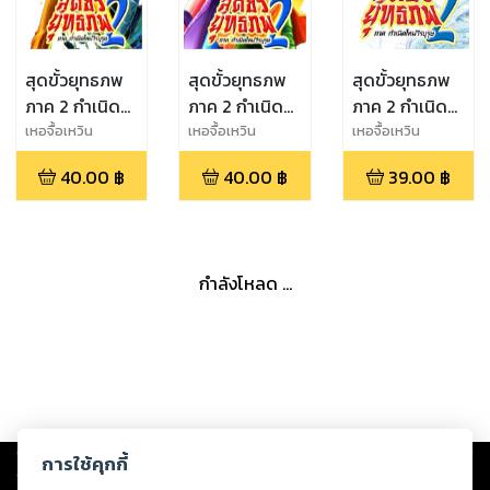
สุดขั้วยุทธภพ
สุดขั้วยุทธภพ
สุดขั้วยุทธภพ
ภาค 2 กำเนิด
ภาค 2 กำเนิด
ภาค 2 กำเนิด
ใหม่วีรบุรุษ เล่ม
ใหม่วีรบุรุษ เล่ม
ใหม่วีรบุรุษ เล่ม
เหอจื้อเหวิน
เหอจื้อเหวิน
เหอจื้อเหวิน
18
19
2
40.00
฿
40.00
฿
39.00
฿
กำลังโหลด ...
Copyright ©
2026
Storylog Co., Ltd. - สตอรี่ล็อกขอสงวนสิทธิ์ไม่รับผิดชอบ
การใช้คุกกี้
ต่อผลงานหรือเนื้อหาใดที่อัปโหลดผ่านเว็บไซต์และปรากฏว่าละเมิดสิทธิใน