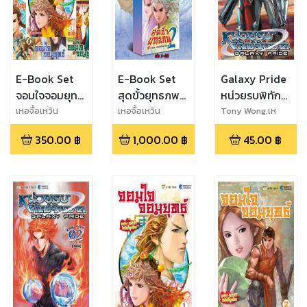
E-Book Set
E-Book Set
Galaxy Pride
จอมใจจอมยุทธ์
สุดขั้วยุทธภพ
หน่วยรบพิทักษ์
เล่ม 1-7
ภาค 2 กำเนิด
จักรวาล เล่ม 1
เหอจื้อเหวิน
เหอจื้อเหวิน
Tony Wong,เห
อจื้อเหวิน
ใหม่วีรบุรุษ เล่ม
(2 เล่มจบ)
350.00
฿
1,000.00
฿
45.00
฿
1-32