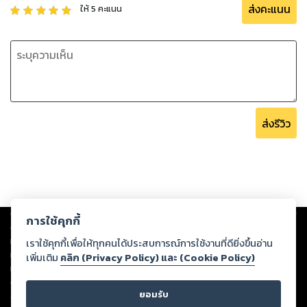
ส่งคะแนน
ให้
5
คะแนน
ส่งรีวิว
Copyright ©
2026
Storylog Co., Ltd. - สตอรี่ล็อกขอสงวนสิทธิ์ไม่รับผิดชอบ
การใช้คุกกี้
ต่อผลงานหรือเนื้อหาใดที่อัปโหลดผ่านเว็บไซต์และปรากฏว่าละเมิดสิทธิใน
ทรัพย์สินทางปัญญาของบุคคลอื่นหรือขัดต่อกฎหมายและศีลธรรม ดังนั้น ผู้อ่าน
เราใช้คุกกี้เพื่อให้ทุกคนได้ประสบการณ์การใช้งานที่ดียิ่งขึ้นอ่าน
ทุกท่านโปรดใช้วิจารณญาณในการกลั่นกรองด้วยตนเอง และหากท่านพบว่าส่วน
เพิ่มเติม
คลิก (Privacy Policy) และ (Cookie Policy)
หนึ่งส่วนใดขัดต่อกฎหมายและศีลธรรม กรุณาแจ้งมายังบริษัท เพื่อทีมงานจะได้
ดำเนินการในทันที ทั้งนี้ ทางสตอรี่ล็อกขอสงวนลิขสิทธิ์ตามพระราชบัญญัติ
ยอมรับ
ลิขสิทธิ์ พ.ศ. 2537 (ฉบับล่าสุด)