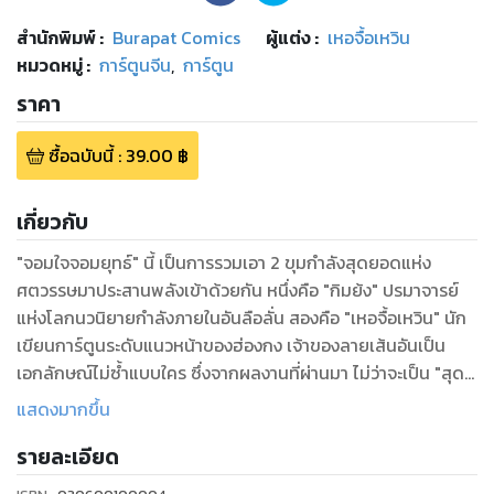
สำนักพิมพ์
:
Burapat Comics
ผู้แต่ง :
เหอจื้อเหวิน
หมวดหมู่
:
การ์ตูนจีน
,
การ์ตูน
ราคา
ซื้อฉบับนี้
:
39.00
฿
เกี่ยวกับ
"จอมใจจอมยุทธ์" นี้ เป็นการรวมเอา 2 ขุมกำลังสุดยอดแห่ง
ศตวรรษมาประสานพลังเข้าด้วยกัน หนึ่งคือ "กิมย้ง" ปรมาจารย์
แห่งโลกนวนิยายกำลังภายในอันลือลั่น สองคือ "เหอจื้อเหวิน" นัก
เขียนการ์ตูนระดับแนวหน้าของฮ่องกง เจ้าของลายเส้นอันเป็น
เอกลักษณ์ไม่ซ้ำแบบใคร ซึ่งจากผลงานที่ผ่านมา ไม่ว่าจะเป็น "สุด
ขั้วยุทธภพ" หรือ "ลูกปลาน้อยเซียวฮื่อยี้" คงจะพอพิสูจน์ฝีไม้
แสดงมากขึ้น
ลายมืออันสุดยอดของเขาได้เป็นอย่างดี
รายละเอียด