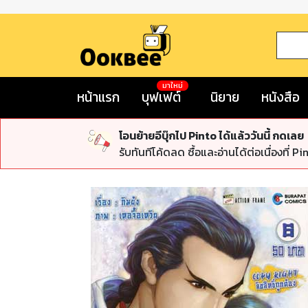
มาใหม่
หน้าแรก
บุฟเฟต์
นิยาย
หนังสือ
โอนย้ายอีบุ๊กไป Pinto ได้แล้ววันนี้ กดเลย
รับทันทีโค้ดลด ซื้อและอ่านได้ต่อเนื่องที่ Pi