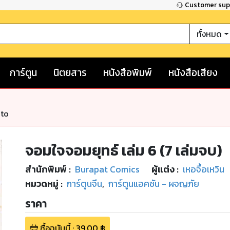
Customer su
ทั้งหมด
การ์ตูน
นิตยสาร
หนังสือพิมพ์
หนังสือเสียง
nto
จอมใจจอมยุทธ์ เล่ม 6 (7 เล่มจบ)
สำนักพิมพ์
:
Burapat Comics
ผู้แต่ง :
เหอจื้อเหวิน
หมวดหมู่
:
การ์ตูนจีน
,
การ์ตูนแอคชัน - ผจญภัย
ราคา
ซื้อฉบับนี้
:
39.00
฿