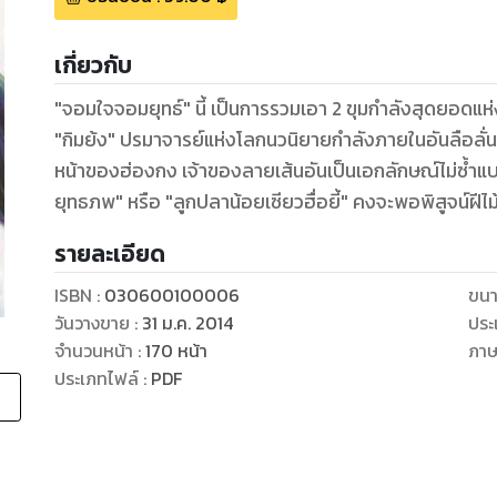
เกี่ยวกับ
"จอมใจจอมยุทธ์" นี้ เป็นการรวมเอา 2 ขุมกำลังสุดยอดแห
"กิมย้ง" ปรมาจารย์แห่งโลกนวนิยายกำลังภายในอันลือลั่น 
หน้าของฮ่องกง เจ้าของลายเส้นอันเป็นเอกลักษณ์ไม่ซ้ำแบบใ
ยุทธภพ" หรือ "ลูกปลาน้อยเซียวฮื่อยี้" คงจะพอพิสูจน์ฝี
รายละเอียด
ISBN :
030600100006
ขนา
วันวางขาย
:
31 ม.ค. 2014
ประ
จำนวนหน้า
:
170
หน้า
ภา
ประเภทไฟล์
:
PDF