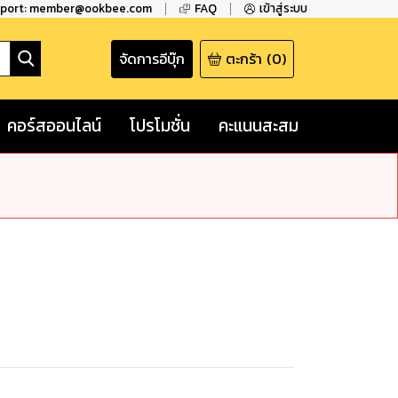
pport: member@ookbee.com
FAQ
เข้าสู่ระบบ
จัดการอีบุ๊ก
ตะกร้า
(
0
)
คอร์สออนไลน์
โปรโมชั่น
คะแนนสะสม