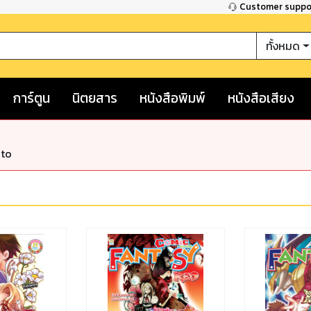
Customer supp
ทั้งหมด
การ์ตูน
นิตยสาร
หนังสือพิมพ์
หนังสือเสียง
nto