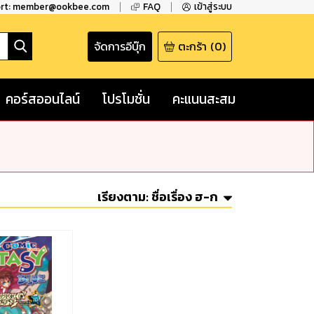
ort: member@ookbee.com
FAQ
เข้าสู่ระบบ
จัดการอีบุ๊ก
ตะกร้า
(
0
)
คอร์สออนไลน์
โปรโมชั่น
คะแนนสะสม
เรียงตาม:
ชื่อเรื่อง ฮ-ก