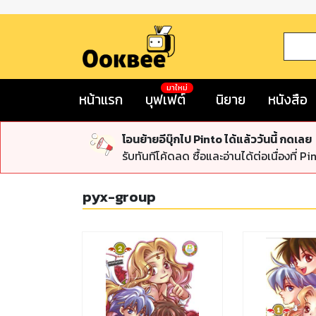
มาใหม่
หน้าแรก
บุฟเฟต์
นิยาย
หนังสือ
โอนย้ายอีบุ๊กไป Pinto ได้แล้ววันนี้ กดเลย
รับทันทีโค้ดลด ซื้อและอ่านได้ต่อเนื่องที่ Pi
pyx-group