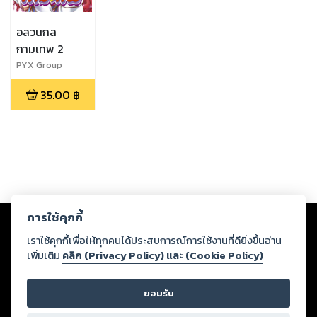
อลวนกล
กามเทพ 2
PYX Group
35.00
฿
Copyright ©
2026
Storylog Co., Ltd. - สตอรี่ล็อกขอสงวนสิทธิ์ไม่รับผิดชอบ
การใช้คุกกี้
ต่อผลงานหรือเนื้อหาใดที่อัปโหลดผ่านเว็บไซต์และปรากฏว่าละเมิดสิทธิใน
ทรัพย์สินทางปัญญาของบุคคลอื่นหรือขัดต่อกฎหมายและศีลธรรม ดังนั้น ผู้อ่าน
เราใช้คุกกี้เพื่อให้ทุกคนได้ประสบการณ์การใช้งานที่ดียิ่งขึ้นอ่าน
ทุกท่านโปรดใช้วิจารณญาณในการกลั่นกรองด้วยตนเอง และหากท่านพบว่าส่วน
เพิ่มเติม
คลิก (Privacy Policy) และ (Cookie Policy)
หนึ่งส่วนใดขัดต่อกฎหมายและศีลธรรม กรุณาแจ้งมายังบริษัท เพื่อทีมงานจะได้
ดำเนินการในทันที ทั้งนี้ ทางสตอรี่ล็อกขอสงวนลิขสิทธิ์ตามพระราชบัญญัติ
ยอมรับ
ลิขสิทธิ์ พ.ศ. 2537 (ฉบับล่าสุด)