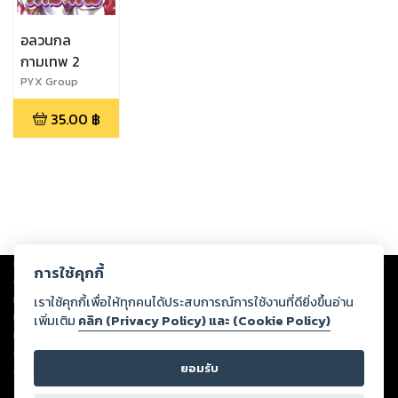
อลวนกล
กามเทพ 2
PYX Group
35.00
฿
Copyright ©
2026
Storylog Co., Ltd. - สตอรี่ล็อกขอสงวนสิทธิ์ไม่รับผิดชอบ
การใช้คุกกี้
ต่อผลงานหรือเนื้อหาใดที่อัปโหลดผ่านเว็บไซต์และปรากฏว่าละเมิดสิทธิใน
ทรัพย์สินทางปัญญาของบุคคลอื่นหรือขัดต่อกฎหมายและศีลธรรม ดังนั้น ผู้อ่าน
เราใช้คุกกี้เพื่อให้ทุกคนได้ประสบการณ์การใช้งานที่ดียิ่งขึ้นอ่าน
ทุกท่านโปรดใช้วิจารณญาณในการกลั่นกรองด้วยตนเอง และหากท่านพบว่าส่วน
เพิ่มเติม
คลิก (Privacy Policy) และ (Cookie Policy)
หนึ่งส่วนใดขัดต่อกฎหมายและศีลธรรม กรุณาแจ้งมายังบริษัท เพื่อทีมงานจะได้
ดำเนินการในทันที ทั้งนี้ ทางสตอรี่ล็อกขอสงวนลิขสิทธิ์ตามพระราชบัญญัติ
ยอมรับ
ลิขสิทธิ์ พ.ศ. 2537 (ฉบับล่าสุด)