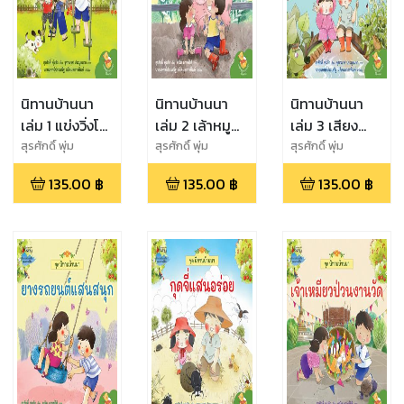
นิทานบ้านนา
นิทานบ้านนา
นิทานบ้านนา
เล่ม 1 แข่งวิ่งโก๋
เล่ม 2 เล้าหมู
เล่ม 3 เสียง
งเก๋ง
อลวน
ดนตรีในสายฝน
สุรศักดิ์ พุ่ม
สุรศักดิ์ พุ่ม
สุรศักดิ์ พุ่ม
รัก,จุฑามาศ ประมูล
รัก,คณิต ภาพย์ธิติ
รัก,จุฑามาศ ประมูล
135.00
฿
135.00
฿
135.00
฿
มาก
มาก