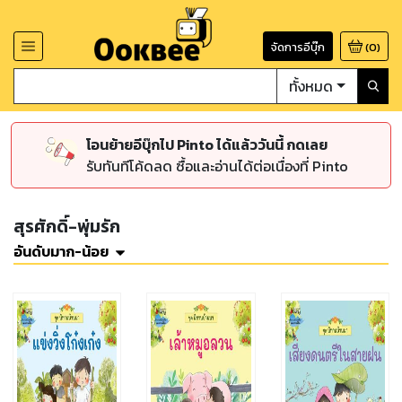
จัดการอีบุ๊ก
(
0
)
ทั้งหมด
โอนย้ายอีบุ๊กไป Pinto ได้แล้ววันนี้ กดเลย
รับทันทีโค้ดลด ซื้อและอ่านได้ต่อเนื่องที่ Pinto
สุรศักดิ์-พุ่มรัก
อันดับมาก-น้อย