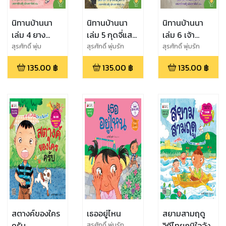
นิทานบ้านนา
นิทานบ้านนา
นิทานบ้านนา
เล่ม 4 ยาง
เล่ม 5 กุดจี่แสน
เล่ม 6 เจ้า
รถยนต์แสน
อร่อย (eb)
เหมียวป่วนงาน
สุรศักดิ์ พุ่ม
สุรศักดิ์ พุ่มรัก
สุรศักดิ์ พุ่มรัก
รัก,คณิต ภาพย์ธิติ
สนุก
วัด (eb)
135.00
฿
135.00
฿
135.00
฿
สตางค์ของใคร
เธออยู่ไหน
สยามสามฤดู
ครับ
วิถีไทยภูมิใจจัง
สุรศักดิ์ พุ่มรัก