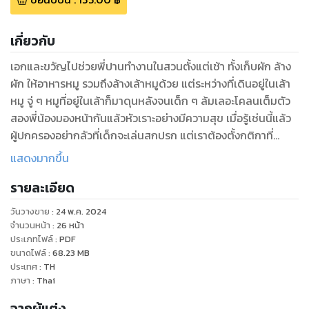
เกี่ยวกับ
เอกและขวัญไปช่วยพี่ปานทำงานในสวนตั้งแต่เช้า ทั้งเก็บผัก ล้าง
ผัก ให้อาหารหมู รวมถึงล้างเล้าหมูด้วย แต่ระหว่างที่เดินอยู่ในเล้า
หมู จู่ ๆ หมูที่อยู่ในเล้าก็มาดุนหลังจนเด็ก ๆ ล้มเลอะโคลนเต็มตัว
สองพี่น้องมองหน้ากันแล้วหัวเราะอย่างมีความสุข เมื่อรู้เช่นนี้แล้ว
ผู้ปกครองอย่ากลัวที่เด็กจะเล่นสกปรก แต่เราต้องตั้งกติกาที่
ชัดเจนว่าเล่นที่บริเวณไหนได้บ้าง และต้องทำความสะอาดทั้ง
แสดงมากขึ้น
ร่างกายและบริเวณที่เล่นอย่างไรบ้าง
รายละเอียด
วันวางขาย
:
24 พ.ค. 2024
จำนวนหน้า
:
26
หน้า
ประเภทไฟล์
:
PDF
ขนาดไฟล์
:
68.23
MB
ประเทศ
:
TH
ภาษา
:
Thai
จากผู้แต่ง