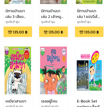
นิทานบ้านนา
นิทานบ้านนา
นิทานบ้านนา
เล่ม 3 เสียง
เล่ม 2 เล้าหมู
เล่ม 1 แข่งวิ่งโก๋
ดนตรีในสายฝน
อลวน
งเก๋ง
สุรศักดิ์ พุ่ม
สุรศักดิ์ พุ่ม
สุรศักดิ์ พุ่ม
รัก,จุฑามาศ ประมูล
รัก,คณิต ภาพย์ธิติ
รัก,จุฑามาศ ประมูล
135.00
฿
135.00
฿
135.00
฿
มาก
มาก
เหมียวสามขา
เธออยู่ไหน
E-Book Set
ชุดนิทานเด็กดี
สุรศักดิ์ พุ่มรัก
สุรศักดิ์ พุ่มรัก