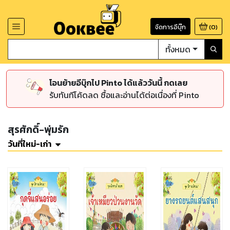
จัดการอีบุ๊ก
(
0
)
ทั้งหมด
โอนย้ายอีบุ๊กไป Pinto ได้แล้ววันนี้ กดเลย
รับทันทีโค้ดลด ซื้อและอ่านได้ต่อเนื่องที่ Pinto
สุรศักดิ์-พุ่มรัก
วันที่ใหม่-เก่า