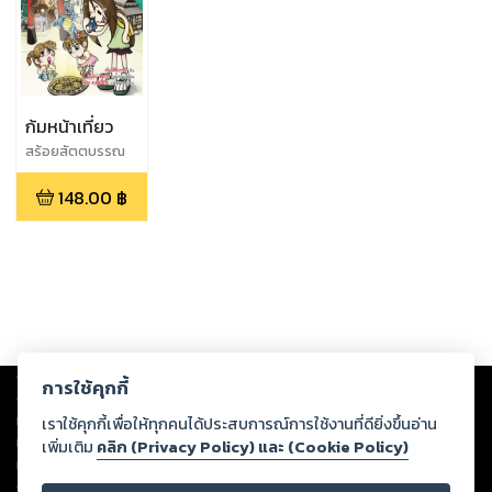
ก้มหน้าเที่ยว
สร้อยสัตตบรรณ
148.00
฿
Copyright ©
2026
Storylog Co., Ltd. - สตอรี่ล็อกขอสงวนสิทธิ์ไม่รับผิดชอบ
การใช้คุกกี้
ต่อผลงานหรือเนื้อหาใดที่อัปโหลดผ่านเว็บไซต์และปรากฏว่าละเมิดสิทธิใน
ทรัพย์สินทางปัญญาของบุคคลอื่นหรือขัดต่อกฎหมายและศีลธรรม ดังนั้น ผู้อ่าน
เราใช้คุกกี้เพื่อให้ทุกคนได้ประสบการณ์การใช้งานที่ดียิ่งขึ้นอ่าน
ทุกท่านโปรดใช้วิจารณญาณในการกลั่นกรองด้วยตนเอง และหากท่านพบว่าส่วน
เพิ่มเติม
คลิก (Privacy Policy) และ (Cookie Policy)
หนึ่งส่วนใดขัดต่อกฎหมายและศีลธรรม กรุณาแจ้งมายังบริษัท เพื่อทีมงานจะได้
ดำเนินการในทันที ทั้งนี้ ทางสตอรี่ล็อกขอสงวนลิขสิทธิ์ตามพระราชบัญญัติ