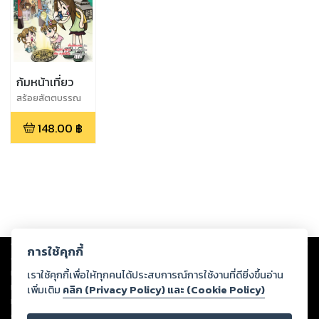
ก้มหน้าเที่ยว
สร้อยสัตตบรรณ
148.00
฿
Copyright ©
2026
Storylog Co., Ltd. - สตอรี่ล็อกขอสงวนสิทธิ์ไม่รับผิดชอบ
การใช้คุกกี้
ต่อผลงานหรือเนื้อหาใดที่อัปโหลดผ่านเว็บไซต์และปรากฏว่าละเมิดสิทธิใน
ทรัพย์สินทางปัญญาของบุคคลอื่นหรือขัดต่อกฎหมายและศีลธรรม ดังนั้น ผู้อ่าน
เราใช้คุกกี้เพื่อให้ทุกคนได้ประสบการณ์การใช้งานที่ดียิ่งขึ้นอ่าน
ทุกท่านโปรดใช้วิจารณญาณในการกลั่นกรองด้วยตนเอง และหากท่านพบว่าส่วน
เพิ่มเติม
คลิก (Privacy Policy) และ (Cookie Policy)
หนึ่งส่วนใดขัดต่อกฎหมายและศีลธรรม กรุณาแจ้งมายังบริษัท เพื่อทีมงานจะได้
ดำเนินการในทันที ทั้งนี้ ทางสตอรี่ล็อกขอสงวนลิขสิทธิ์ตามพระราชบัญญัติ