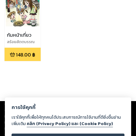
ก้มหน้าเที่ยว
สร้อยสัตตบรรณ
148.00
฿
Copyright ©
2026
Storylog Co., Ltd. - สตอรี่ล็อกขอสงวนสิทธิ์ไม่รับผิดชอบ
การใช้คุกกี้
ต่อผลงานหรือเนื้อหาใดที่อัปโหลดผ่านเว็บไซต์และปรากฏว่าละเมิดสิทธิใน
ทรัพย์สินทางปัญญาของบุคคลอื่นหรือขัดต่อกฎหมายและศีลธรรม ดังนั้น ผู้อ่าน
เราใช้คุกกี้เพื่อให้ทุกคนได้ประสบการณ์การใช้งานที่ดียิ่งขึ้นอ่าน
ทุกท่านโปรดใช้วิจารณญาณในการกลั่นกรองด้วยตนเอง และหากท่านพบว่าส่วน
เพิ่มเติม
คลิก (Privacy Policy) และ (Cookie Policy)
หนึ่งส่วนใดขัดต่อกฎหมายและศีลธรรม กรุณาแจ้งมายังบริษัท เพื่อทีมงานจะได้
ดำเนินการในทันที ทั้งนี้ ทางสตอรี่ล็อกขอสงวนลิขสิทธิ์ตามพระราชบัญญัติ