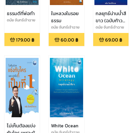
ธรรมดีที่พ่อทำ
ในหลวงในรอย
กลยุทธ์น่านน้ำสี
ธรรม
ขาว (ฉบับก้าวสู่
ดนัย จันทร์เจ้าฉาย
เวทีโลก)
ดนัย จันทร์เจ้าฉาย
ดนัย จันทร์เจ้าฉาย
179.00
฿
60.00
฿
69.00
฿
ไม่เห็นต้องแข่ง
White Ocean
กับใคร เพราะยัง
ดนัย จันทร์เจ้าฉาย