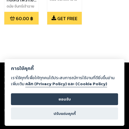
ไงก็เป็นที่ 1
ดนัย จันทร์เจ้าฉาย
60.00
฿
GET FREE
Copyright ©
2026
Storylog Co., Ltd. - สตอรี่ล็อกขอสงวนสิทธิ์ไม่รับผิดชอบ
การใช้คุกกี้
ต่อผลงานหรือเนื้อหาใดที่อัปโหลดผ่านเว็บไซต์และปรากฏว่าละเมิดสิทธิใน
ทรัพย์สินทางปัญญาของบุคคลอื่นหรือขัดต่อกฎหมายและศีลธรรม ดังนั้น ผู้อ่าน
เราใช้คุกกี้เพื่อให้ทุกคนได้ประสบการณ์การใช้งานที่ดียิ่งขึ้นอ่าน
ทุกท่านโปรดใช้วิจารณญาณในการกลั่นกรองด้วยตนเอง และหากท่านพบว่าส่วน
เพิ่มเติม
คลิก (Privacy Policy) และ (Cookie Policy)
หนึ่งส่วนใดขัดต่อกฎหมายและศีลธรรม กรุณาแจ้งมายังบริษัท เพื่อทีมงานจะได้
ดำเนินการในทันที ทั้งนี้ ทางสตอรี่ล็อกขอสงวนลิขสิทธิ์ตามพระราชบัญญัติ
ยอมรับ
ลิขสิทธิ์ พ.ศ. 2537 (ฉบับล่าสุด)
For support: member@ookbee.com
ปรับแต่งคุกกี้
Version
1.3.17