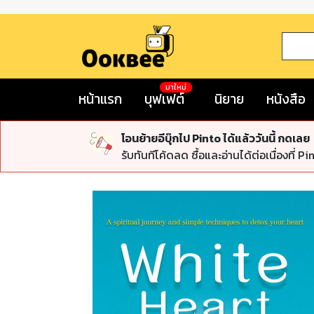
มาใหม่
หน้าแรก
บุฟเฟต์
นิยาย
หนังสือ
โอนย้ายอีบุ๊กไป Pinto ได้แล้ววันนี้ กดเลย
รับทันทีโค้ดลด ซื้อและอ่านได้ต่อเนื่องที่ Pi