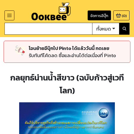
จัดการอีบุ๊ก
(
0
)
ทั้งหมด
โอนย้ายอีบุ๊กไป Pinto ได้แล้ววันนี้ กดเลย
รับทันทีโค้ดลด ซื้อและอ่านได้ต่อเนื่องที่ Pinto
กลยุทธ์น่านน้ำสีขาว (ฉบับก้าวสู่เวที
โลก)