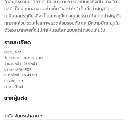
“กลยุทธ์น่านน้ำสีขาว” เป็นแนวทางการดำเนินธุรกิจที่ไม่วาง “ตัว
เอง” เป็นศูนย์กลาง และไม่เห็น “ผลกำไร” เป็นสิ่งสำคัญที่สุด
เปลี่ยนสมรภูมิธุรกิจ เป็นสมรภูมิแห่งคุณธรรม ให้ความสำคัญกับ
ทุกภาคส่วน รวมทั้งสภาพแวดล้อมรอบตัว และมีความยืดหยุ่นใน
ตัวเอง มากพอที่จะไม่ทำให้มองโลกแบบสุดโต่งจนเกินไป
รายละเอียด
ISBN :
N/A
วันวางขาย
:
28 ก.ย. 2012
จำนวนหน้า
:
264
หน้า
ประเภทไฟล์
:
PDF
ขนาดไฟล์
:
26.43
MB
ประเทศ
:
TH
ภาษา
:
Thai
จากผู้แต่ง
ดนัย จันทร์เจ้าฉาย