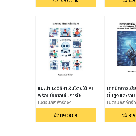
149.00
฿
149
AI
Metai AI
แนะนำ 12 วิธีหาเงินโดยใช้ AI
เทคนิคการเขี
พร้อมขั้นตอนในการใช้
ขั้นสูง และรวม
ChatGPT Bard Plug-in
เนตรนภิส ฟ้ารักษา
Prompt ที่ใช้งา
เนตรนภิส ฟ้ารั
และจาก AI อื่นๆ
ครอบคลุมทุก
119.00
฿
319
สำหรับ Chat
Bing รวมถึง AI