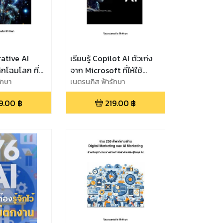
rative AI
เรียนรู้ Copilot AI ตัวเก่ง
กโฉมโลก ที่
จาก Microsoft ที่ให้ใช้
จักไว้
ักษา
GPT-4 ฟรี! ที่มีความ
เนตรนภิส ฟ้ารักษา
จะมีผลกระทบ
สามารถเทียบเท่า Bard
9.00
฿
219.00
฿
ลกใบนี้ โดย
Gemini และ ChatGPT
tGPT Bard