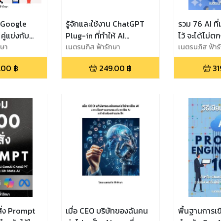
น Google
รู้จักและใช้งาน ChatGPT
รวม 76 AI ที่ม
คู่แข่งกับ
Plug-in ที่ทำให้ AI
ไว้ จะได้ไม่ตก
กษา
ChatGPT ฉลาดขึ้นอีกเป็น
เนตรนภิส ฟ้ารักษา
ChatGPT, G
เนตรนภิส ฟ้าร
100 เท่า เทียบเท่า Bard
Gemini, Cop
.00
฿
249.00
฿
31
Gemini และ Bing Copilot
AI และ GenAI
และตัวอย่าง Plugin อีกกว่า
มากมาย
150 Plugin
ั่ง Prompt
เมื่อ CEO บริษัทของฉันคน
พื้นฐานการเ