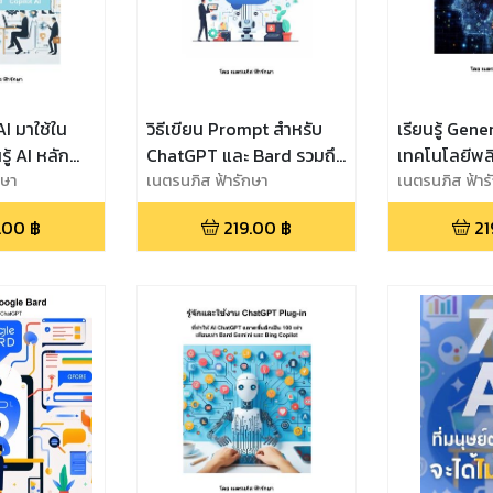
I มาใช้ใน
วิธีเขียน Prompt สำหรับ
เรียนรู้ Gene
รู้ AI หลัก
ChatGPT และ Bard รวมถึง
เทคโนโลยีพลิ
ป็นเจ้าของ
กษา
AI อื่นๆ ให้ได้ผลลัพธ์ตามที่
เนตรนภิส ฟ้ารักษา
ทุกคนจะต้องรู้
เนตรนภิส ฟ้าร
บริหารธุรกิจ
ต้องการ
เทคโนโลยีที่
.00
฿
219.00
฿
21
พื่อวางแผนใช้
กับทุกคนบนโ
ว โดยใช้
Gen AI Cha
d Copilot
Copilot