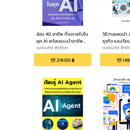
ส่อง 40 อาชีพ ที่จะหายไปใน
วิธีวางแผนนำ A
ยุค AI พร้อมแนะนำอาชีพ
ธุรกิจ และเรียน
สำรอง ที่ไม่ได้รับผลกระทบ
เนตรนภิส ฟ้ารักษา
ของโลก ที่คนเ
เนตรนภิส ฟ้ารั
จาก GenAI, ChatGPT,
กิจการ CEO ผู้
219.00
฿
149
Google Gemini, Copilot
จำเป็นต้องรู้ เ
และ Meta AI
ในธุรกิจโดยเร็
ChatGPT Bar