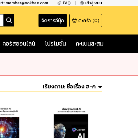
ort: member@ookbee.com
FAQ
เข้าสู่ระบบ
จัดการอีบุ๊ก
ตะกร้า
(
0
)
คอร์สออนไลน์
โปรโมชั่น
คะแนนสะสม
เรียงตาม:
ชื่อเรื่อง ฮ-ก