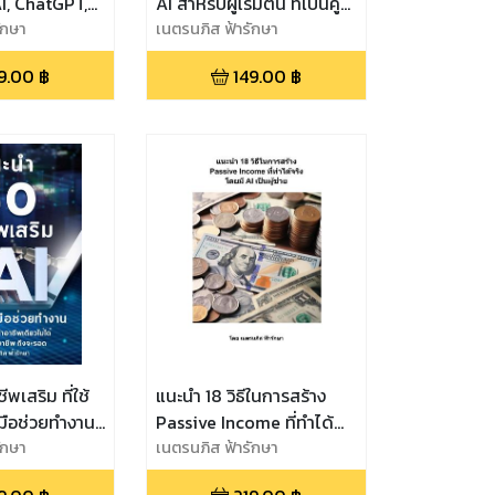
I, ChatGPT,
AI สำหรับผู้เริ่มต้น ที่เป็นคู่
ni รวมถึง AI
ักษา
แข่งกับ ChatGPT,
เนตรนภิส ฟ้ารักษา
เริ่มต้น
Microsoft Copilot, Meta
9.00
฿
149.00
฿
AI
พเสริม ที่ใช้
แนะนำ 18 วิธีในการสร้าง
งมือช่วยทำงาน
Passive Income ที่ทำได้
GenAI คุณทำ
ักษา
จริง โดยมี AI ChatGPT
เนตรนภิส ฟ้ารักษา
ได้ ต้องมี
Bard Copilot เป็นผู้ช่วย