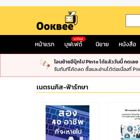
มาใหม่
หน้าแรก
บุฟเฟต์
นิยาย
หนังสือ
โอนย้ายอีบุ๊กไป Pinto ได้แล้ววันนี้ กดเลย
รับทันทีโค้ดลด ซื้อและอ่านได้ต่อเนื่องที่ Pi
เนตรนภิส-ฟ้ารักษา