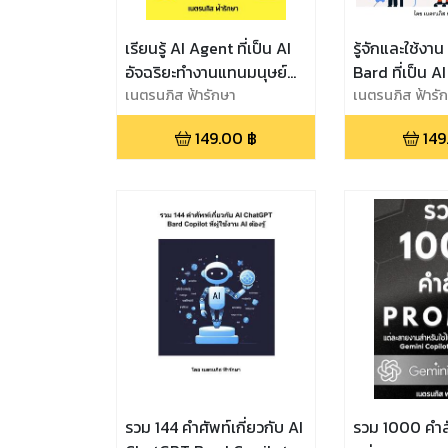
เรียนรู้ AI Agent ที่เป็น AI
รู้จักและใช้งา
อัจฉริยะทำงานแทนมนุษย์
Bard ที่เป็น AI 
อัตโนมัติ สามารถรับรู้
เนตรนภิส ฟ้ารักษา
ChatGPT
เนตรนภิส ฟ้ารั
วิเคราะห์ ตัดสินใจ และ
149.00
฿
149
ดำเนินการต่างๆ โดยไม่ต้อง
พึ่งพามนุษย์ ครอบคลุมการ
สร้าง AI Agent ด้วย
ChatGPT OpenAI Gym,
Azure Copilot AI, AWS AI,
Google Gemini Ultra
รวม 144 คำศัพท์เกี่ยวกับ AI
รวม 1000 คำส