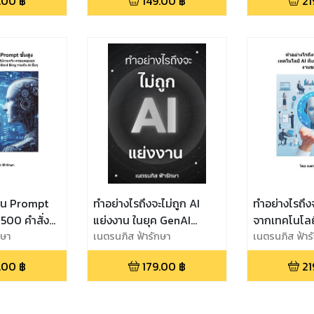
.00
฿
149.00
฿
21
หลายอาชีพถ
ยน Prompt
ทำอย่างไรถึงจะไม่ถูก AI
ทำอย่างไรถึง
 500 คำสั่ง
แย่งงาน ในยุค GenAI
จากเทคโนโลยี
นจริง ที่
กษา
ChatGPT Gemini Copilot
เนตรนภิส ฟ้ารักษา
เปลี่ยนแปล
เนตรนภิส ฟ้าร
ประเภทงาน
มนุษย์ จาก 
.00
฿
179.00
฿
21
GPT Bard
Bard Bing แล
 อื่นๆ