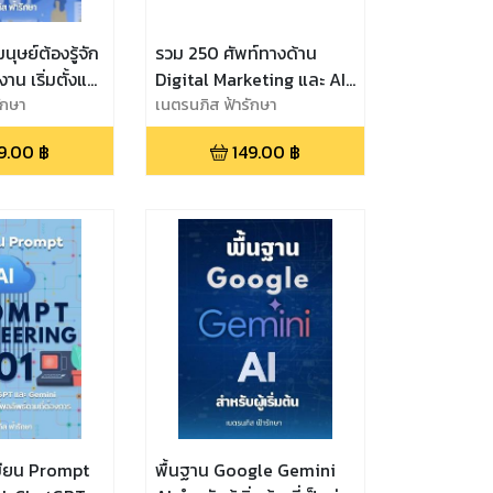
นุษย์ต้องรู้จัก
รวม 250 ศัพท์ทางด้าน
งาน เริ่มตั้งแต่
Digital Marketing และ AI
oogle
ักษา
Marketing สำหรับผู้ทำงาน
เนตรนภิส ฟ้ารักษา
ilot, Claude
ทางด้านการตลาดจะต้องรู้ใน
9.00
฿
149.00
฿
 อื่นๆอีก
ยุค AI
ขียน Prompt
พื้นฐาน Google Gemini