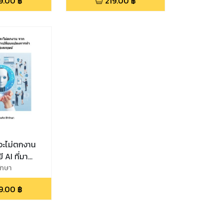
9.00
฿
219.00
฿
ึงจะรอด
จะไม่ตกงาน
 AI ที่มา
งการทำงานของ
ักษา
AI ChatGPT
9.00
฿
ะจาก AI อื่นๆ