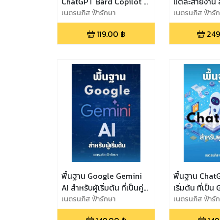
ChatGPT Bard Copilot ที่
แต่ละสายงาน ส
ผู้ใช้งาน AI ต้องรู้
เนตรนภิส ฟ้ารักษา
GenAI, Chat
เนตรนภิส ฟ้ารั
Gemini, Copi
119.00
฿
249
รวมถึง AI อื่น
พื้นฐาน Google Gemini
พื้นฐาน ChatG
AI สำหรับผู้เริ่มต้น ที่เป็นคู่
เริ่มต้น ที่เป็น
แข่งกับ ChatGPT,
เนตรนภิส ฟ้ารักษา
กับ Google G
เนตรนภิส ฟ้ารั
Microsoft Copilot, Meta
Microsoft Cop