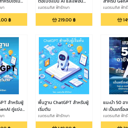
ำหรับใช้ใน
ต่อไปจะเป็น AI และเพื่อน
สำหรับ GenA
GPT, Google
กษา
ร่วมงานของฉันจะเป็น AI
เนตรนภิส ฟ้ารักษา
Google Gemi
เนตรนภิส ฟ้าร
lot, Meta AI
แล้วฉันต้องทำอย่างไร
อื่นๆ สำหรับผู้
.00
฿
219.00
฿
14
ๆ
PT สำหรับผู้
พื้นฐาน ChatGPT สำหรับผู้
แนะนำ 50 อาชี
 GenAI คู่แข่ง
เริ่มต้น
AI เป็นเครื่อ
emini,
กษา
เนตรนภิส ฟ้ารักษา
เพราะในยุค 
เนตรนภิส ฟ้าร
ilot AI,
อาชีพเดียวไม่