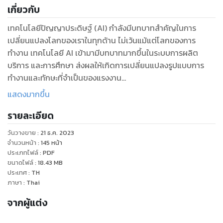
เกี่ยวกับ
เทคโนโลยีปัญญาประดิษฐ์ (AI) กำลังมีบทบาทสำคัญในการ
เปลี่ยนแปลงโลกของเราในทุกด้าน ไม่เว้นแม้แต่โลกของการ
ทำงาน เทคโนโลยี AI เข้ามามีบทบาทมากขึ้นในระบบการผลิต
บริการ และการศึกษา ส่งผลให้เกิดการเปลี่ยนแปลงรูปแบบการ
ทำงานและทักษะที่จำเป็นของแรงงาน
แสดงมากขึ้น
หนังสือเล่มนี้มุ่งศึกษาถึงผลกระทบของเทคโนโลยี AI ต่อการ
รายละเอียด
ทำงาน โดยครอบคลุมเนื้อหาดังนี้
วันวางขาย
:
21 ธ.ค. 2023
บทที่ 1: บทนำ
จำนวนหน้า
:
145
หน้า
- AI คืออะไร
ประเภทไฟล์
:
PDF
ขนาดไฟล์
:
18.43
MB
- ความเป็นมาของเทคโนโลยี AI
ประเทศ
:
TH
- ประเภทของเทคโนโลยี AI
ภาษา
:
Thai
- ประโยชน์ของเทคโนโลยี AI
จากผู้แต่ง
- ผลกระทบของเทคโนโลยี AI ต่อการทำงาน