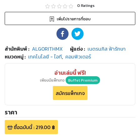
0
Ratings
เพิ่มไปรายการที่ชอบ
สำนักพิมพ์
:
ALGORITHMX
ผู้แต่ง :
เนตรนภิส ฟ้ารักษา
หมวดหมู่
:
เทคโนโลยี - ไอที
,
คอมพิวเตอร์
อ่านเล่มนี้ ฟรี!
เพียงมีแพ็กเกจ
Buffet Premium
สมัครแพ็กเกจ
ราคา
ซื้อฉบับนี้
:
219.00
฿