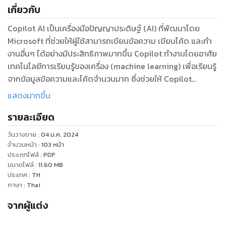
เกี่ยวกับ
Copilot AI เป็นเครื่องมือปัญญาประดิษฐ์ (AI) ที่พัฒนาโดย
Microsoft ที่ช่วยให้ผู้ใช้สามารถเขียนข้อความ เขียนโค้ด และทำ
งานอื่นๆ ได้อย่างมีประสิทธิภาพมากขึ้น Copilot ทำงานโดยอาศัย
เทคโนโลยีการเรียนรู้ของเครื่อง (machine learning) เพื่อเรียนรู้
จากข้อมูลข้อความและโค้ดจำนวนมาก ซึ่งช่วยให้ Copilot
สามารถแนะนำคำ วลี และประโยคที่เป็นไปได้สำหรับผู้ใช้ รวมถึง
แสดงมากขึ้น
สามารถแก้ไขข้อผิดพลาดในข้อความและโค้ดได้
รายละเอียด
หนังสือเล่มนี้จะช่วยให้คุณเรียนรู้เกี่ยวกับ Copilot AI ตั้งแต่พื้น
วันวางขาย
:
04 ม.ค. 2024
ฐานไปจนถึงขั้นสูง คุณจะเริ่มต้นด้วยการทำความรู้จักกับ Copilot
จำนวนหน้า
:
103
หน้า
AI คืออะไร ประโยชน์ของ Copilot AI และคุณสมบัติหลักของ
ประเภทไฟล์
:
PDF
ขนาดไฟล์
:
11.60
MB
Copilot AI จากนั้นคุณจะเรียนรู้วิธีติดตั้งและใช้งาน Copilot AI
ประเทศ
:
TH
เบื้องต้น รวมถึงเรียนรู้วิธีการใช้งาน Copilot AI ใน Microsoft
ภาษา
:
Thai
Office, Microsoft Teams, Microsoft Outlook, Microsoft
จากผู้แต่ง
Visio, และอุตสาหกรรมอื่นๆ