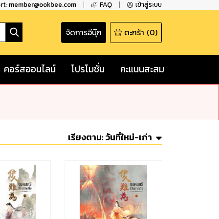
ort: member@ookbee.com
FAQ
เข้าสู่ระบบ
จัดการอีบุ๊ก
ตะกร้า
(
0
)
คอร์สออนไลน์
โปรโมชั่น
คะแนนสะสม
เรียงตาม:
วันที่ใหม่-เก่า