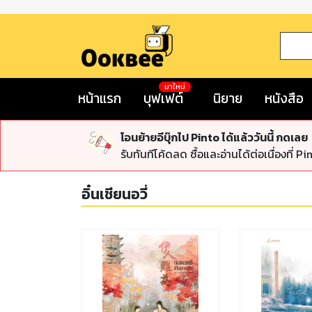
มาใหม่
หน้าแรก
บุฟเฟต์
นิยาย
หนังสือ
โอนย้ายอีบุ๊กไป Pinto ได้แล้ววันนี้ กดเลย
รับทันทีโค้ดลด ซื้อและอ่านได้ต่อเนื่องที่ Pi
อิ๋นเชียนอวี่