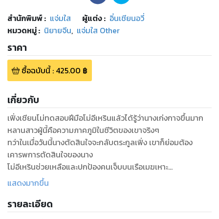
สำนักพิมพ์
:
แจ่มใส
ผู้แต่ง :
อิ๋นเชียนอวี่
หมวดหมู่
:
นิยายจีน
,
แจ่มใส Other
ราคา
ซื้อฉบับนี้
:
425.00
฿
เกี่ยวกับ
เฟิ่งเชียนโม่ทดสอบฝีมือโม่อีเหรินแล้วได้รู้ว่านางเก่งกาจขึ้นมาก
หลานสาวผู้นี้คือความภาคภูมิในชีวิตของเขาจริงๆ
ทว่าในเมื่อวันนี้นางตัดสินใจจะกลับตระกูลเฟิ่ง เขาก็ย่อมต้อง
เคารพการตัดสินใจของนาง
โม่อีเหรินช่วยเหลือและปกป้องคนเจ็บบนเรือเมฆเหาะ
จุดมุ่งหมายของทุกคนคือไปให้ไกลจากที่ที่มีการต่อสู้เหล่านั้น
แสดงมากขึ้น
แต่การต่อสู้กับพวกเขาราวกับสายใยรักที่มิอาจแยกจาก
รายละเอียด
เพราะตระกูลเสวียนหมิง ตระกูลไป่หลี่ และกลุ่มคนชุดดำต่างแยก
กันไปตีเมืองต่างๆ แล้ว