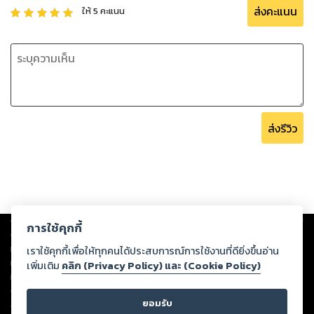
ส่งคะแนน
ให้
5
คะแนน
ส่งรีวิว
Copyright ©
2026
Storylog Co., Ltd. - สตอรี่ล็อกขอสงวนสิทธิ์ไม่รับผิดชอบ
การใช้คุกกี้
ต่อผลงานหรือเนื้อหาใดที่อัปโหลดผ่านเว็บไซต์และปรากฏว่าละเมิดสิทธิใน
ทรัพย์สินทางปัญญาของบุคคลอื่นหรือขัดต่อกฎหมายและศีลธรรม ดังนั้น ผู้อ่าน
เราใช้คุกกี้เพื่อให้ทุกคนได้ประสบการณ์การใช้งานที่ดียิ่งขึ้นอ่าน
ทุกท่านโปรดใช้วิจารณญาณในการกลั่นกรองด้วยตนเอง และหากท่านพบว่าส่วน
เพิ่มเติม
คลิก (Privacy Policy) และ (Cookie Policy)
หนึ่งส่วนใดขัดต่อกฎหมายและศีลธรรม กรุณาแจ้งมายังบริษัท เพื่อทีมงานจะได้
ดำเนินการในทันที ทั้งนี้ ทางสตอรี่ล็อกขอสงวนลิขสิทธิ์ตามพระราชบัญญัติ
ยอมรับ
ลิขสิทธิ์ พ.ศ. 2537 (ฉบับล่าสุด)