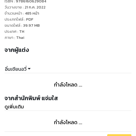
ISBN :
9786160629084
ไฟสงครามปะทุ พวกโม่อีเหรินไม่มีทางยอมอยู่นิ่งเฉย
วันวางขาย
:
21 ก.ค. 2022
เจอคนฆ่าคน เจอสัตว์ร้ายก็ฆ่าสัตว์ร้าย ไม่มีท่าทีกลัวเกรง
จำนวนหน้า
:
485
หน้า
ประเภทไฟล์
:
PDF
ในเมื่ออยู่ร่วมกันดีๆ ไม่ได้ ก็จงมาลองลิ้มชิมอาวุธของไป่หลี่จิงหง
ขนาดไฟล์
:
39.97
MB
ประเทศ
:
TH
ภาษา
:
Thai
จากผู้แต่ง
อิ๋นเชียนอวี่
กำลังโหลด ...
จากสำนักพิมพ์ แจ่มใส
ดูเพิ่มเติม
กำลังโหลด ...