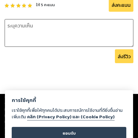
ส่งคะแนน
ให้
5
คะแนน
ส่งรีวิว
Copyright ©
2026
Storylog Co., Ltd. - สตอรี่ล็อกขอสงวนสิทธิ์ไม่รับผิดชอบ
การใช้คุกกี้
ต่อผลงานหรือเนื้อหาใดที่อัปโหลดผ่านเว็บไซต์และปรากฏว่าละเมิดสิทธิใน
ทรัพย์สินทางปัญญาของบุคคลอื่นหรือขัดต่อกฎหมายและศีลธรรม ดังนั้น ผู้อ่าน
เราใช้คุกกี้เพื่อให้ทุกคนได้ประสบการณ์การใช้งานที่ดียิ่งขึ้นอ่าน
ทุกท่านโปรดใช้วิจารณญาณในการกลั่นกรองด้วยตนเอง และหากท่านพบว่าส่วน
เพิ่มเติม
คลิก (Privacy Policy) และ (Cookie Policy)
หนึ่งส่วนใดขัดต่อกฎหมายและศีลธรรม กรุณาแจ้งมายังบริษัท เพื่อทีมงานจะได้
ดำเนินการในทันที ทั้งนี้ ทางสตอรี่ล็อกขอสงวนลิขสิทธิ์ตามพระราชบัญญัติ
ยอมรับ
ลิขสิทธิ์ พ.ศ. 2537 (ฉบับล่าสุด)