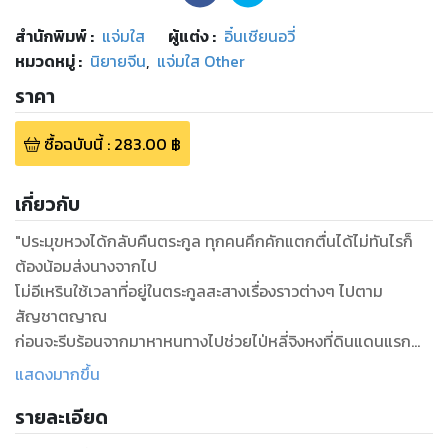
สำนักพิมพ์
:
แจ่มใส
ผู้แต่ง :
อิ๋นเชียนอวี่
หมวดหมู่
:
นิยายจีน
,
แจ่มใส Other
ราคา
ซื้อฉบับนี้
:
283.00
฿
เกี่ยวกับ
"ประมุขหวงได้กลับคืนตระกูล ทุกคนคึกคักแตกตื่นได้ไม่ทันไรก็
ต้องน้อมส่งนางจากไป
โม่อีเหรินใช้เวลาที่อยู่ในตระกูลสะสางเรื่องราวต่างๆ ไปตาม
สัญชาตญาณ
ก่อนจะรีบร้อนจากมาหาหนทางไปช่วยไป่หลี่จิงหงที่ดินแดนแรก
นภา
แสดงมากขึ้น
ใครจะคาดคิดว่าความยากลำบากที่ทำมาเกือบต้องสูญเปล่า
รายละเอียด
ยามที่นางสัมผัสถึงเขาได้แต่หาเขาไม่เจอนั้นช่างแสนยุ่งยากใจ
ไหนจะตอนที่เห็นเขาอยู่กับสตรีอื่นนั่นอีกเล่า