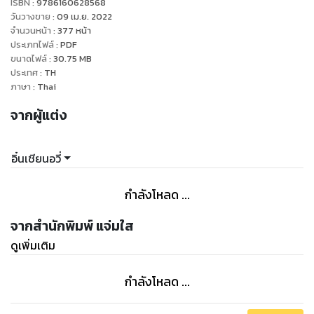
ISBN :
9786160628568
ความรักช่างเป็นบ่อเกิดแห่งความทุกข์และความเสียใจจริงๆ
วันวางขาย
:
09 เม.ย. 2022
ทว่านางมิใช่คนที่จะทุกข์ได้นาน เพราะยังมี ‘แดนสมบัติ’ ที่ต้อง
จำนวนหน้า
:
377
หน้า
ประเภทไฟล์
:
PDF
เข้าไปผจญภัยอีก
ขนาดไฟล์
:
30.75
MB
ยามนี้นางคือประมุขหวง ส่วนไป่หลี่จิงหงคือประมุขหอน้อยแห่งหอ
ประเทศ
:
TH
ลงทัณฑ์
ภาษา
:
Thai
ฉะนั้นศัตรูจากตระกูลไป่หลี่หรือตระกูลใดก็ดาหน้าเข้ามาเถิด
จากผู้แต่ง
โม่อีเหรินไม่หวั่นเกรงอยู่แล้ว หากจะท้าสู้ก็เข้ามาได้เลย!
"
อิ๋นเชียนอวี่
กำลังโหลด ...
จากสำนักพิมพ์ แจ่มใส
ดูเพิ่มเติม
กำลังโหลด ...