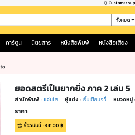
Customer su
ทั้งหมด
การ์ตูน
นิตยสาร
หนังสือพิมพ์
หนังสือเสียง
nto
ยอดสตรีเป็นยากยิ่ง ภาค 2 เล่ม 5
สำนักพิมพ์
:
แจ่มใส
ผู้แต่ง :
อิ๋นเชียนอวี่
หมวดหมู่
ราคา
ซื้อฉบับนี้
:
341.00
฿