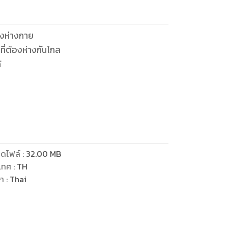
างห่างกาย
ี่ต้องห่างกันไกล
้
พนางก็ปรากฏกายออกจากเงามืด
รกนภาเสียด้วย
ดไฟล์
:
32.00
MB
เทศ
:
TH
ษา
:
Thai