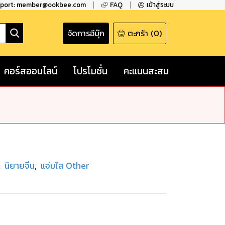
pport: member@ookbee.com
FAQ
เข้าสู่ระบบ
จัดการอีบุ๊ก
ตะกร้า
(
0
)
คอร์สออนไลน์
โปรโมชั่น
คะแนนสะสม
:
นิยายจีน
,
แจ่มใส Other