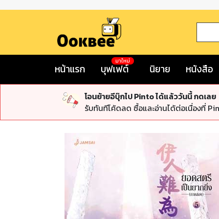
มาใหม่
หน้าแรก
บุฟเฟต์
นิยาย
หนังสือ
โอนย้ายอีบุ๊กไป Pinto ได้แล้ววันนี้ กดเลย
รับทันทีโค้ดลด ซื้อและอ่านได้ต่อเนื่องที่ Pi