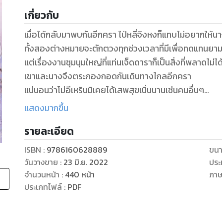
เกี่ยวกับ
เมื่อได้กลับมาพบกันอีกครา ไป่หลี่จิงหงก็แทบไม่อยากให้น
ทั้งสองต่างหมายจะตักตวงทุกช่วงเวลาที่มีเพื่อทดแทนยามท
แต่เรื่องงานชุมนุมใหญ่ที่แท่นเจ็ดดาราก็เป็นสิ่งที่พลาดไม่ได
เขาและนางจึงตระกองกอดกันเดินทางไกลอีกครา
แน่นอนว่าโม่อีเหรินมิเคยได้เสพสุขเนิ่นนานเช่นคนอื่นๆ
เพียงนางย่างกรายถึงแท่นเจ็ดดารา ผู้ที่หมายจะปลิดชี
แสดงมากขึ้น
อีกทั้งเรื่องราวยังลุกลามจนกลายเป็นศึกใหญ่ในดินแดนแ
รายละเอียด
ตัวร้ายเปิดเผยโฉมหน้ากันตรงๆ เสียทีสินะ
ทว่าคนที่จะสังหารนางนั้นดาหน้าเข้ามาเถิด
ISBN :
9786160628889
ขนา
รีบเข้ามาเลยยิ่งดี หากมีปัญญาทำได้ก็อย่าได้ชักช้าเลย!
วันวางขาย
:
23 มิ.ย. 2022
ประ
จำนวนหน้า
:
440
หน้า
ภา
ประเภทไฟล์
:
PDF