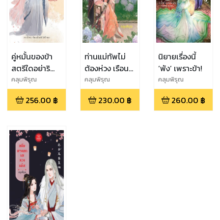
คู่หมั้นของข้า
ท่านแม่ทัพไม่
นิยายเรื่องนี้
สตรีใดอย่าริ
ต้องห่วง เรือน
‘พัง’ เพราะข้า!
หมายปอง
กายนี้ข้าจะดูแล
คลุมพิรุณ
คลุมพิรุณ
คลุมพิรุณ
อย่างดี
256.00
฿
230.00
฿
260.00
฿