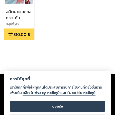
อดีตนางเอกขอ
ทวงแค้น
คลุมพิรุณ
310.00
฿
Copyright ©
2026
Storylog Co., Ltd. - สตอรี่ล็อกขอสงวนสิทธิ์ไม่รับผิดชอบ
การใช้คุกกี้
ต่อผลงานหรือเนื้อหาใดที่อัปโหลดผ่านเว็บไซต์และปรากฏว่าละเมิดสิทธิใน
ทรัพย์สินทางปัญญาของบุคคลอื่นหรือขัดต่อกฎหมายและศีลธรรม ดังนั้น ผู้อ่าน
เราใช้คุกกี้เพื่อให้ทุกคนได้ประสบการณ์การใช้งานที่ดียิ่งขึ้นอ่าน
ทุกท่านโปรดใช้วิจารณญาณในการกลั่นกรองด้วยตนเอง และหากท่านพบว่าส่วน
เพิ่มเติม
คลิก (Privacy Policy) และ (Cookie Policy)
หนึ่งส่วนใดขัดต่อกฎหมายและศีลธรรม กรุณาแจ้งมายังบริษัท เพื่อทีมงานจะได้
ดำเนินการในทันที ทั้งนี้ ทางสตอรี่ล็อกขอสงวนลิขสิทธิ์ตามพระราชบัญญัติ
ยอมรับ
ลิขสิทธิ์ พ.ศ. 2537 (ฉบับล่าสุด)