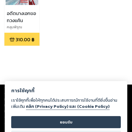
อดีตนางเอกขอ
ทวงแค้น
คลุมพิรุณ
310.00
฿
Copyright ©
2026
Storylog Co., Ltd. - สตอรี่ล็อกขอสงวนสิทธิ์ไม่รับผิดชอบ
การใช้คุกกี้
ต่อผลงานหรือเนื้อหาใดที่อัปโหลดผ่านเว็บไซต์และปรากฏว่าละเมิดสิทธิใน
ทรัพย์สินทางปัญญาของบุคคลอื่นหรือขัดต่อกฎหมายและศีลธรรม ดังนั้น ผู้อ่าน
เราใช้คุกกี้เพื่อให้ทุกคนได้ประสบการณ์การใช้งานที่ดียิ่งขึ้นอ่าน
ทุกท่านโปรดใช้วิจารณญาณในการกลั่นกรองด้วยตนเอง และหากท่านพบว่าส่วน
เพิ่มเติม
คลิก (Privacy Policy) และ (Cookie Policy)
หนึ่งส่วนใดขัดต่อกฎหมายและศีลธรรม กรุณาแจ้งมายังบริษัท เพื่อทีมงานจะได้
ดำเนินการในทันที ทั้งนี้ ทางสตอรี่ล็อกขอสงวนลิขสิทธิ์ตามพระราชบัญญัติ
ยอมรับ
ลิขสิทธิ์ พ.ศ. 2537 (ฉบับล่าสุด)