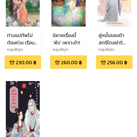
ท่านแม่ทัพไม่
นิยายเรื่องนี้
คู่หมั้นของข้า
ต้องห่วง เรือน
‘พัง’ เพราะข้า!
สตรีใดอย่าริ
กายนี้ข้าจะดูแล
หมายปอง
คลุมพิรุณ
คลุมพิรุณ
คลุมพิรุณ
อย่างดี
230.00
฿
260.00
฿
256.00
฿