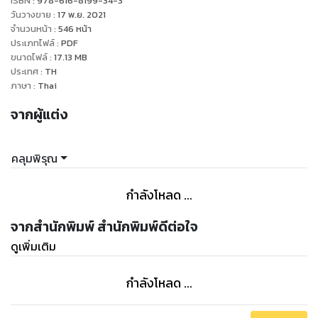
ISBN :
978-616-8199-34-3
ผู้ใดทำกับนางไว้ ผู้นั้นต้องชดใช้!
วันวางขาย
:
17 พ.ย. 2021
"
จำนวนหน้า
:
546
หน้า
ประเภทไฟล์
:
PDF
ขนาดไฟล์
:
17.13
MB
ประเทศ
:
TH
ภาษา
:
Thai
จากผู้แต่ง
คลุมพิรุณ
กำลังโหลด ...
จากสำนักพิมพ์ สำนักพิมพ์ดีต่อใจ
ดูเพิ่มเติม
กำลังโหลด ...