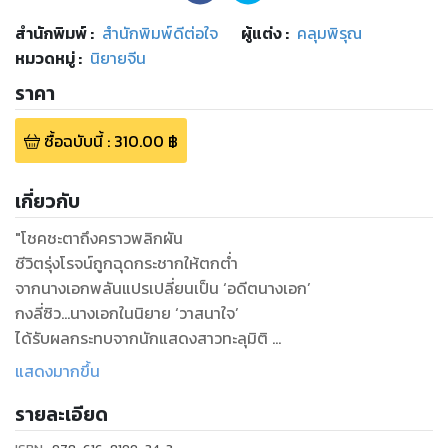
สำนักพิมพ์
:
สำนักพิมพ์ดีต่อใจ
ผู้แต่ง :
คลุมพิรุณ
หมวดหมู่
:
นิยายจีน
ราคา
ซื้อฉบับนี้
:
310.00
฿
เกี่ยวกับ
"โชคชะตาถึงคราวพลิกผัน
ชีวิตรุ่งโรจน์ถูกฉุดกระชากให้ตกต่ำ
จากนางเอกพลันแปรเปลี่ยนเป็น ‘อดีตนางเอก’
กงลี่ซิว…นางเอกในนิยาย ‘วาสนาใจ’
ได้รับผลกระทบจากนักแสดงสาวทะลุมิติ
อาศัยเนื้อหาของนิยายทำร้ายและช่วงชิงทุกสิ่งอย่างไปจากนาง
แสดงมากขึ้น
ท่ามกลางความอัปยศ การถูกหักหลัง
รายละเอียด
บ่อเกิดแห่งความเคียดแค้น…ได้นำพากงลี่ซิวหวนคืน
นับจากนี้ นางไม่ใช่นางเอกที่แสนดีอีกต่อไป