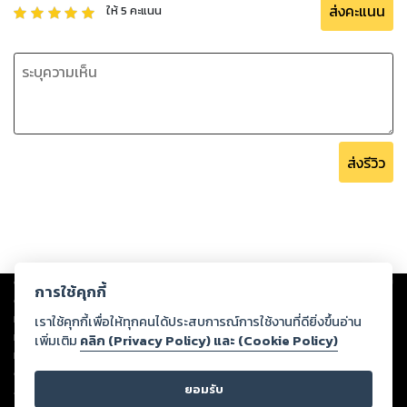
ส่งคะแนน
ให้
5
คะแนน
ส่งรีวิว
Copyright ©
2026
Storylog Co., Ltd. - สตอรี่ล็อกขอสงวนสิทธิ์ไม่รับผิดชอบ
การใช้คุกกี้
ต่อผลงานหรือเนื้อหาใดที่อัปโหลดผ่านเว็บไซต์และปรากฏว่าละเมิดสิทธิใน
ทรัพย์สินทางปัญญาของบุคคลอื่นหรือขัดต่อกฎหมายและศีลธรรม ดังนั้น ผู้อ่าน
เราใช้คุกกี้เพื่อให้ทุกคนได้ประสบการณ์การใช้งานที่ดียิ่งขึ้นอ่าน
ทุกท่านโปรดใช้วิจารณญาณในการกลั่นกรองด้วยตนเอง และหากท่านพบว่าส่วน
เพิ่มเติม
คลิก (Privacy Policy) และ (Cookie Policy)
หนึ่งส่วนใดขัดต่อกฎหมายและศีลธรรม กรุณาแจ้งมายังบริษัท เพื่อทีมงานจะได้
ดำเนินการในทันที ทั้งนี้ ทางสตอรี่ล็อกขอสงวนลิขสิทธิ์ตามพระราชบัญญัติ
ยอมรับ
ลิขสิทธิ์ พ.ศ. 2537 (ฉบับล่าสุด)