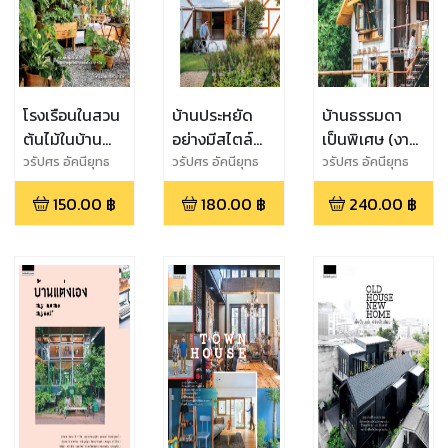
โรงเรือนในสวน
บ้านประหยัด
บ้านธรรมดา
ต้นไม้ในบ้าน
อย่างมีสไตล์
เป็นพิเศษ (งาน
Greenhouse &
Small House,
บ้านและสวน
วรัปศร อัคนียุทธ
วรัปศร อัคนียุทธ
วรัปศร อัคนียุทธ
Planthouse
Small Budget
แฟร์ปลายปี 61)
150.00
฿
180.00
฿
240.00
฿