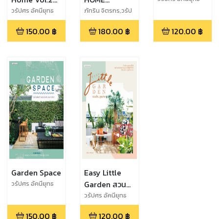
บ้านเล็กอยู่
FEELING
วรัปศร อัคนียุทธ
ภัทริน จิตรกร,วรัป
ศร อัคนียุทธ
สบายในต่าง
GREEN
150.00
฿
180.00
฿
120.00
฿
จังหวัด
Garden Space
Easy Little
Garden สวน
วรัปศร อัคนียุทธ
เล็ก...ดูแลง่าย
วรัปศร อัคนียุทธ
150.00
฿
120.00
฿