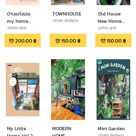
บ้านแต่งเอง
TOWNHOUSE
Old House
my home
New Home
วรัปศร อัคนียุทธ
myself
เก็บบ้านเก่า
วรัปศร อัคนี
วุฒิกร สุทธิ
ยุทธ,ปัญชัช ชั่ง
อาภา,วรัปศร อัคนี
ปรับบ้านใหม่
200.00
฿
150.00
฿
150.00
฿
จันทร์
ยุทธ
(งานบ้านและ
สวนแฟร์ปลาย
ปี 62)
My Little
MODERN
Mini Garden
Home Vol.2
HOME
วรัปศร อัคนียุทธ