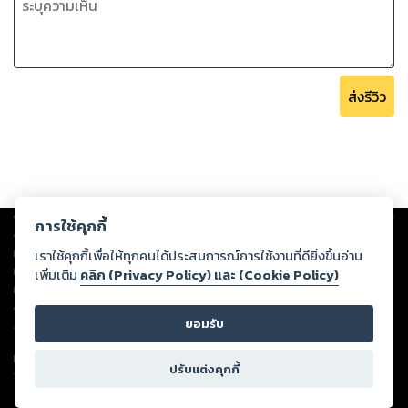
ส่งรีวิว
Copyright ©
2026
Storylog Co., Ltd. - สตอรี่ล็อกขอสงวนสิทธิ์ไม่รับผิดชอบ
การใช้คุกกี้
ต่อผลงานหรือเนื้อหาใดที่อัปโหลดผ่านเว็บไซต์และปรากฏว่าละเมิดสิทธิใน
ทรัพย์สินทางปัญญาของบุคคลอื่นหรือขัดต่อกฎหมายและศีลธรรม ดังนั้น ผู้อ่าน
เราใช้คุกกี้เพื่อให้ทุกคนได้ประสบการณ์การใช้งานที่ดียิ่งขึ้นอ่าน
ทุกท่านโปรดใช้วิจารณญาณในการกลั่นกรองด้วยตนเอง และหากท่านพบว่าส่วน
เพิ่มเติม
คลิก (Privacy Policy) และ (Cookie Policy)
หนึ่งส่วนใดขัดต่อกฎหมายและศีลธรรม กรุณาแจ้งมายังบริษัท เพื่อทีมงานจะได้
ดำเนินการในทันที ทั้งนี้ ทางสตอรี่ล็อกขอสงวนลิขสิทธิ์ตามพระราชบัญญัติ
ยอมรับ
ลิขสิทธิ์ พ.ศ. 2537 (ฉบับล่าสุด)
For support: member@ookbee.com
ปรับแต่งคุกกี้
Version
1.3.17