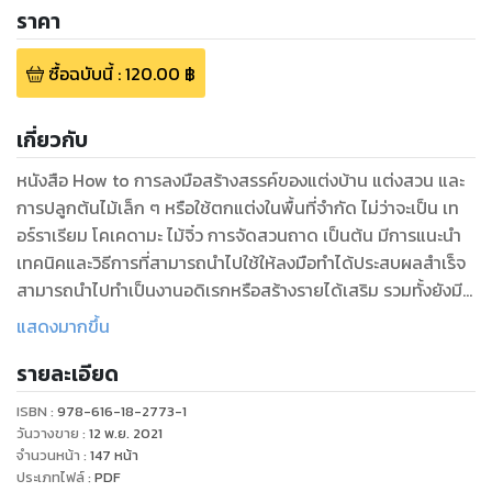
ราคา
ซื้อฉบับนี้
:
120.00
฿
เกี่ยวกับ
หนังสือ How to การลงมือสร้างสรรค์ของแต่งบ้าน แต่งสวน และ
การปลูกต้นไม้เล็ก ๆ หรือใช้ตกแต่งในพื้นที่จำกัด ไม่ว่าจะเป็น เท
อร์ราเรียม โคเคดามะ ไม้จิ๋ว การจัดสวนถาด เป็นต้น มีการแนะนำ
เทคนิคและวิธีการที่สามารถนำไปใช้ให้ลงมือทำได้ประสบผลสำเร็จ
สามารถนำไปทำเป็นงานอดิเรกหรือสร้างรายได้เสริม รวมทั้งยังมี
ไอเดียสวนขนาดเล็กแบบต่าง ๆให้นำไปปรับใช้สำหรับผู้ที่มีพื้นที่
แสดงมากขึ้น
จำกัดได้ไม่ยาก
รายละเอียด
ISBN :
978-616-18-2773-1
วันวางขาย
:
12 พ.ย. 2021
จำนวนหน้า
:
147
หน้า
ประเภทไฟล์
:
PDF