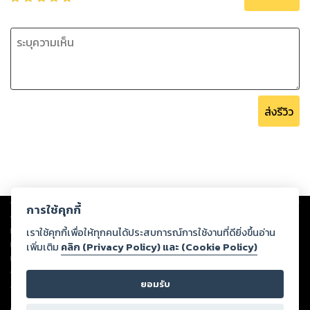
ส่งรีวิว
Copyright ©
2026
Storylog Co., Ltd. - สตอรี่ล็อกขอสงวนสิทธิ์ไม่รับผิดชอบ
การใช้คุกกี้
ต่อผลงานหรือเนื้อหาใดที่อัปโหลดผ่านเว็บไซต์และปรากฏว่าละเมิดสิทธิใน
ทรัพย์สินทางปัญญาของบุคคลอื่นหรือขัดต่อกฎหมายและศีลธรรม ดังนั้น ผู้อ่าน
เราใช้คุกกี้เพื่อให้ทุกคนได้ประสบการณ์การใช้งานที่ดียิ่งขึ้นอ่าน
ทุกท่านโปรดใช้วิจารณญาณในการกลั่นกรองด้วยตนเอง และหากท่านพบว่าส่วน
เพิ่มเติม
คลิก (Privacy Policy) และ (Cookie Policy)
หนึ่งส่วนใดขัดต่อกฎหมายและศีลธรรม กรุณาแจ้งมายังบริษัท เพื่อทีมงานจะได้
ดำเนินการในทันที ทั้งนี้ ทางสตอรี่ล็อกขอสงวนลิขสิทธิ์ตามพระราชบัญญัติ
ยอมรับ
ลิขสิทธิ์ พ.ศ. 2537 (ฉบับล่าสุด)