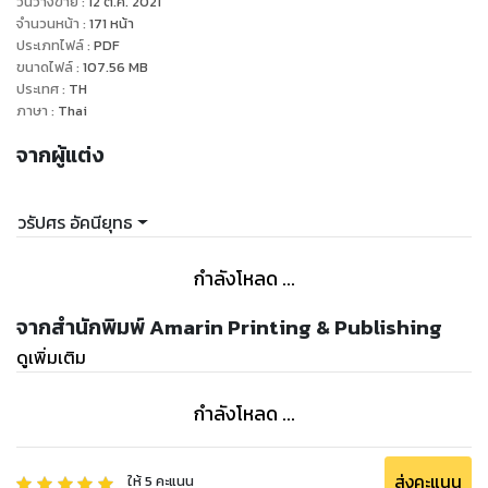
วันวางขาย
:
12 ต.ค. 2021
จำนวนหน้า
:
171
หน้า
ประเภทไฟล์
:
PDF
ขนาดไฟล์
:
107.56
MB
ประเทศ
:
TH
ภาษา
:
Thai
จากผู้แต่ง
วรัปศร อัคนียุทธ
กำลังโหลด ...
จากสำนักพิมพ์ Amarin Printing & Publishing
ดูเพิ่มเติม
กำลังโหลด ...
ส่งคะแนน
ให้
5
คะแนน