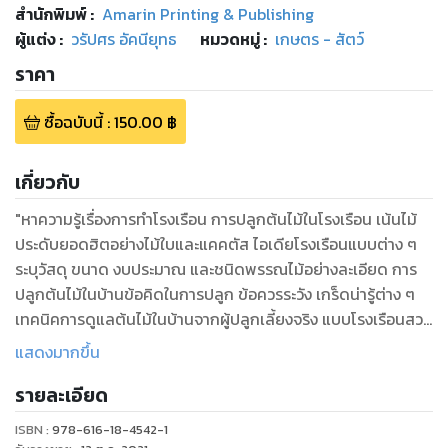
สำนักพิมพ์
:
Amarin Printing & Publishing
ผู้แต่ง :
วรัปศร อัคนียุทธ
หมวดหมู่
:
เกษตร - สัตว์
ราคา
ซื้อฉบับนี้
:
150.00
฿
เกี่ยวกับ
"หาความรู้เรื่องการทำโรงเรือน การปลูกต้นไม้ในโรงเรือน เน้นไม้
ประดับยอดฮิตอย่างไม้ใบและแคคตัส ไอเดียโรงเรือนแบบต่าง ๆ
ระบุวัสดุ ขนาด งบประมาณ และชนิดพรรณไม้อย่างละเอียด การ
ปลูกต้นไม้ในบ้านข้อคิดในการปลูก ข้อควรระวัง เกร็ดน่ารู้ต่าง ๆ
เทคนิคการดูแลต้นไม้ในบ้านจากผู้ปลูกเลี้ยงจริง แบบโรงเรือนสวย
พร้อมสร้างจริง 5 แบบ พร้อมบอกงบประมาณ
แสดงมากขึ้น
ถาม-ตอบเรื่องการสร้างโรงเรือนและการปลูกต้นไม้ในบ้าน "
รายละเอียด
ISBN :
978-616-18-4542-1