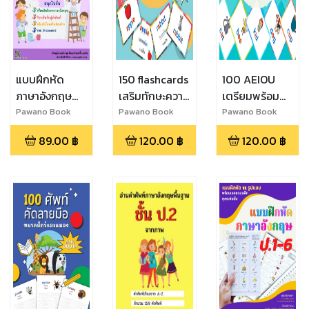
แบบฝึกหัด
150 flashcards
100 AEIOU
ภาษาอังกฤษ
เสริมทักษะความ
เตรียมพร้อม
ป.2
จำ เก่ง สะกดคำ
เรียนภาษา
Pawano Book
Pawano Book
Pawano Book
ศัพท์อังกฤษพื้น
อังกฤษศัพท์ 3
89.00
฿
120.00
฿
120.00
฿
ฐาน ป.1
ตัวอักษรระดับ
อนุบาล