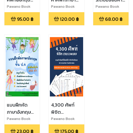
สำหรับนักเรียน
อังกฤษหมวดคำ
ศัพท์ภาษา
Pawano Book
Pawano Book
Pawano Book
ประถม ป.1-6
กริยาพื้นฐาน
อังกฤษที่ต้องใช้
95.00
฿
120.00
฿
68.00
฿
ประถมศึกษา
บ่อยชั้น ม.1-ม.6
แบบฝึกหัด
4,300 ศัพท์
ภาษาอังกฤษ
พิชิต
ป.4
crossword
Pawano Book
Pawano Book
23.00
฿
175.00
฿