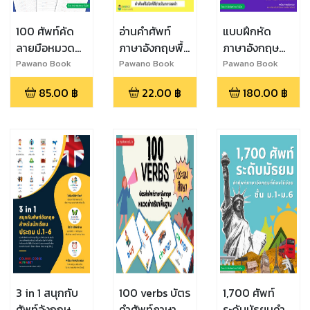
100 ศัพท์คัด
อ่านคำศัพท์
แบบฝึกหัด
ลายมือหมวด
ภาษาอังกฤษพื้น
ภาษาอังกฤษ
สัตว์และแมลง
ฐาน ชั้น ป.2
ป.1-6
Pawano Book
Pawano Book
Pawano Book
จากภาพ
85.00
฿
22.00
฿
180.00
฿
3 in 1 สนุกกับ
100 verbs บัตร
1,700 ศัพท์
ศัพท์อังกฤษ
คำศัพท์ภาษา
ระดับมัธยมคำ