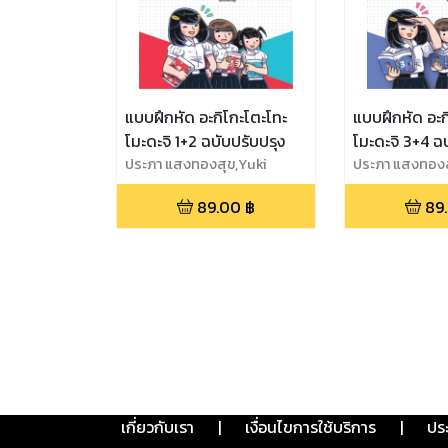
แบบฝึกหัด อะกิโกะโตะโทะ
แบบฝึกหัด อะก
โมะดะจิ 1+2 ฉบับปรับปรุง
โมะดะจิ 3+4 ฉ
ประภา แสงทองสุข,Yuki
ประภา แสงทองส
Nakao
Nakao
89.00
฿
89
เกี่ยวกับเรา
|
เงื่อนไขการใช้บริการ
|
ปร