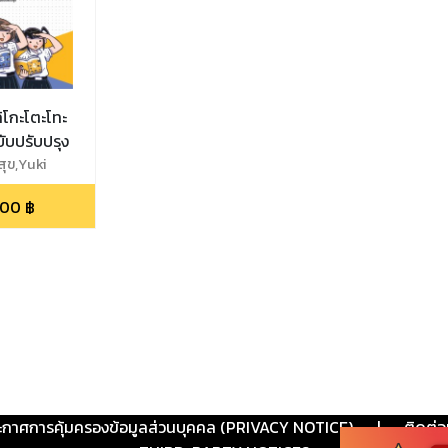
ิโกะโตะโทะ
บับปรับปรุง
ุข,Yuki
.00
฿
ะกาศการคุ้มครองข้อมูลส่วนบุคคล (PRIVACY NOTICE)
|
ติดต่อ