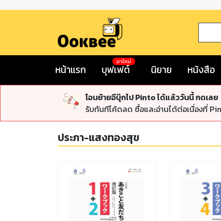
มาใหม่
หน้าแรก
บุฟเฟต์
นิยาย
หนังสือ
โอนย้ายอีบุ๊กไป Pinto ได้แล้ววันนี้ กดเลย
รับทันทีโค้ดลด ซื้อและอ่านได้ต่อเนื่องที่ Pi
ประภา-แสงทองสุข