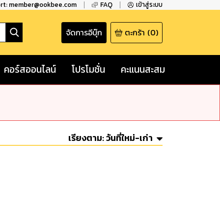
ort: member@ookbee.com
FAQ
เข้าสู่ระบบ
จัดการอีบุ๊ก
ตะกร้า
(
0
)
คอร์สออนไลน์
โปรโมชั่น
คะแนนสะสม
เรียงตาม:
วันที่ใหม่-เก่า