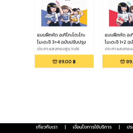
แบบฝึกหัด อะกิโกะโตะโทะ
แบบฝึกหัด อะก
โมะดะจิ 3+4 ฉบับปรับปรุง
โมะดะจิ 1+2 ฉบ
ประภา แสงทองสุข,Yuki
ประภา แสงทองส
Nakao
Nakao
89.00
฿
89
เกี่ยวกับเรา
|
เงื่อนไขการใช้บริการ
|
ปร