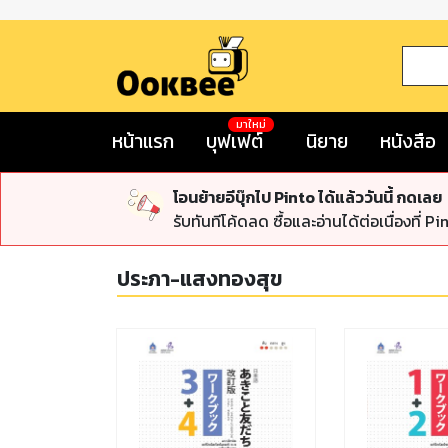
มาใหม่
หน้าแรก
บุฟเฟต์
นิยาย
หนังสือ
โอนย้ายอีบุ๊กไป Pinto ได้แล้ววันนี้ กดเลย
รับทันทีโค้ดลด ซื้อและอ่านได้ต่อเนื่องที่ Pi
ประภา-แสงทองสุข