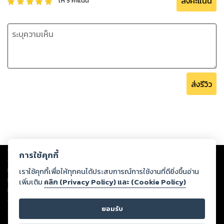
ส่งคะแนน
ให้
5
คะแนน
ส่งรีวิว
Copyright ©
2026
Storylog Co., Ltd. - สตอรี่ล็อกขอสงวนสิทธิ์ไม่รับผิดชอบ
การใช้คุกกี้
ต่อผลงานหรือเนื้อหาใดที่อัปโหลดผ่านเว็บไซต์และปรากฏว่าละเมิดสิทธิใน
ทรัพย์สินทางปัญญาของบุคคลอื่นหรือขัดต่อกฎหมายและศีลธรรม ดังนั้น ผู้อ่าน
เราใช้คุกกี้เพื่อให้ทุกคนได้ประสบการณ์การใช้งานที่ดียิ่งขึ้นอ่าน
ทุกท่านโปรดใช้วิจารณญาณในการกลั่นกรองด้วยตนเอง และหากท่านพบว่าส่วน
เพิ่มเติม
คลิก (Privacy Policy) และ (Cookie Policy)
หนึ่งส่วนใดขัดต่อกฎหมายและศีลธรรม กรุณาแจ้งมายังบริษัท เพื่อทีมงานจะได้
ดำเนินการในทันที ทั้งนี้ ทางสตอรี่ล็อกขอสงวนลิขสิทธิ์ตามพระราชบัญญัติ
ยอมรับ
ลิขสิทธิ์ พ.ศ. 2537 (ฉบับล่าสุด)