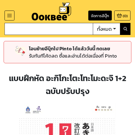
จัดการอีบุ๊ก
(
0
)
ทั้งหมด
โอนย้ายอีบุ๊กไป Pinto ได้แล้ววันนี้ กดเลย
รับทันทีโค้ดลด ซื้อและอ่านได้ต่อเนื่องที่ Pinto
แบบฝึกหัด อะกิโกะโตะโทะโมะดะจิ 1+2
ฉบับปรับปรุง