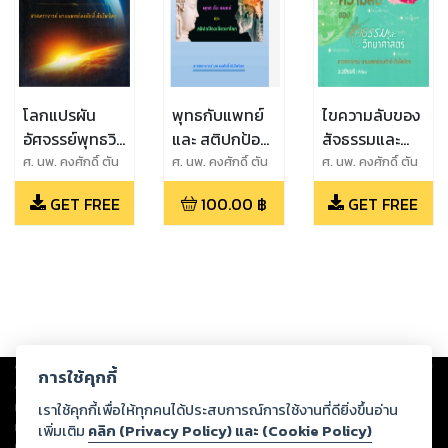
โลกแปรผัน
พุทธกับแพทย์
ไขความลับของ
อัศจรรย์พุทธวิ
และ สติปกป้อง
สัจธรรมและ
ทัศน์ พุทธ กับ
เยียวยาโลก
วิทยาศาสตร์
ศ. นพ. คงศักดิ์ ตัน
ศ. นพ. คงศักดิ์ ตัน
ศ. นพ. คงศักดิ์ ตัน
ไพจิตร
ไพจิตร
ไพจิตร
วิทยาศาสตร์
GET FREE
100.00
฿
GET FREE
Copyright ©
2026
Storylog Co., Ltd. - สตอรี่ล็อกขอสงวนสิทธิ์ไม่รับผิดชอบ
การใช้คุกกี้
ต่อผลงานหรือเนื้อหาใดที่อัปโหลดผ่านเว็บไซต์และปรากฏว่าละเมิดสิทธิใน
ทรัพย์สินทางปัญญาของบุคคลอื่นหรือขัดต่อกฎหมายและศีลธรรม ดังนั้น ผู้อ่าน
เราใช้คุกกี้เพื่อให้ทุกคนได้ประสบการณ์การใช้งานที่ดียิ่งขึ้นอ่าน
ทุกท่านโปรดใช้วิจารณญาณในการกลั่นกรองด้วยตนเอง และหากท่านพบว่าส่วน
เพิ่มเติม
คลิก (Privacy Policy) และ (Cookie Policy)
หนึ่งส่วนใดขัดต่อกฎหมายและศีลธรรม กรุณาแจ้งมายังบริษัท เพื่อทีมงานจะได้