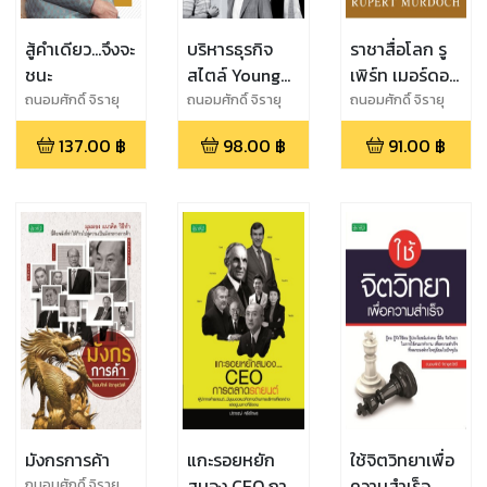
สู้คำเดียว...จึงจะ
บริหารธุรกิจ
ราชาสื่อโลก รู
ชนะ
สไตล์ Young
เพิร์ท เมอร์ดอช
Blood
จอมเทคโอเวอร์
ถนอมศักดิ์ จิรายุ
ถนอมศักดิ์ จิรายุ
ถนอมศักดิ์ จิรายุ
สวัสดิ์
สวัสดิ์
สวัสดิ์
ผู้อหังการ
137.00
฿
98.00
฿
91.00
฿
มังกรการค้า
แกะรอยหยัก
ใช้จิตวิทยาเพื่อ
สมอง CEO การ
ความสำเร็จ
ถนอมศักดิ์ จิรายุ